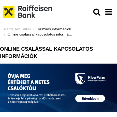
Ugrás a fő tartalomhoz
Online csalással kapcsolatos infor
Raiffeisen BANK
Hasznos információk
Online csalással kapcsolatos információk
ONLINE CSALÁSSAL KAPCSOLATOS
INFORMÁCIÓK