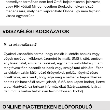
semmilyen formában nem kéri Öntől bejelentkezési jelszavát,
vagy PIN kódját! Minden esetben törekedjen olyan jelszó
megadására, mely nem kapcsolható Önhöz, így nem fejthető
vissza egyszerűen.
VISSZAÉLÉSI KOCKÁZATOK
Mi az adathalászat?
Gyakori visszaélési forma, hogy csalók különféle bankok vagy
cégek nevében küldenek üzenetet (e-mailt, SMS-t, stb), amiben
egy linket talál, amire ha ráklikkel, egy hamis weboldalra jut, ami
megtévesztően hasonlít az bank vagy szolgáltató oldalára. Ezen
az oldalon aztán különböző ürügyekkel, például ügyintézésre
hivatkozva, arra kérik, hogy adja meg a netbanki bejelentkezési
adatait (felhasználói nevet, jelszót, SMS-ben kapott kódot), illetve
a bankkártyájához tartozó információkat (kártyaszámot, lejárati
dátumot, a kártya hátoldalán lévő biztonsági kódot).
ONLINE PIACTEREKEN ELŐFORDULÓ