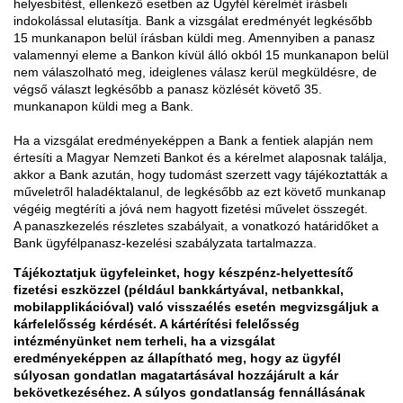
helyesbítést, ellenkező esetben az Ügyfél kérelmét írásbeli
indokolással elutasítja. Bank a vizsgálat eredményét legkésőbb
15 munkanapon belül írásban küldi meg. Amennyiben a panasz
valamennyi eleme a Bankon kívül álló okból 15 munkanapon belül
nem válaszolható meg, ideiglenes válasz kerül megküldésre, de
végső választ legkésőbb a panasz közlését követő 35.
munkanapon küldi meg a Bank.
Ha a vizsgálat eredményeképpen a Bank a fentiek alapján nem
értesíti a Magyar Nemzeti Bankot és a kérelmet alaposnak találja,
akkor a Bank azután, hogy tudomást szerzett vagy tájékoztatták a
műveletről haladéktalanul, de legkésőbb az ezt követő munkanap
végéig megtéríti a jóvá nem hagyott fizetési művelet összegét.
A panaszkezelés részletes szabályait, a vonatkozó határidőket a
Bank ügyfélpanasz-kezelési szabályzata tartalmazza.
Tájékoztatjuk ügyfeleinket, hogy készpénz-helyettesítő
fizetési eszközzel (például bankkártyával, netbankkal,
mobilapplikációval) való visszaélés esetén megvizsgáljuk a
kárfelelősség kérdését. A kártérítési felelősség
intézményünket nem terheli, ha a vizsgálat
eredményeképpen az állapítható meg, hogy az ügyfél
súlyosan gondatlan magatartásával hozzájárult a kár
bekövetkezéséhez. A súlyos gondatlanság fennállásának