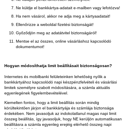
Ne küldje el bankkártya-adatait e-mailben vagy lefotózva!
Ha nem vásárol, akkor ne adja meg a kártyaadatait!
Ellenőrizze a weboldal fizetési biztonságát!
Győződjön meg az adatátvitel biztonságáról!
Mentse el az összes, online vásárláshoz kapcsolódó
dokumentumot!
Hogyan módosíthatja limit beállításait biztonságosan?
Internetes és mobilbanki felületeinken lehetőség nyílik a
bankkártyához kapcsolódó napi készpénzfelvételi és vásárlási
limitek személyre szabott módosítására, a számla aktuális
egyenlegének figyelembevételével.
Kiemelten fontos, hogy a limit beállítás során mindig
körültekintően járjon el bankkártyája és számlája biztonsága
érdekében. Nem javasoljuk az indokolatlanul magas napi limit
összeg beállítás, így javasoljuk, hogy NE kerüljön automatikusan
beállításra a számla egyenleg erejéig elérhető összeg napi