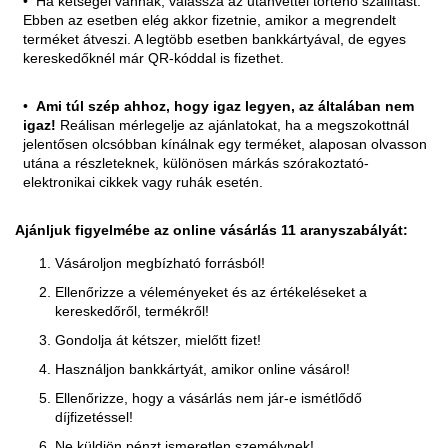
Ha kétségei vannak, válassza az utánvéttel történő szállítást.
Ebben az esetben elég akkor fizetnie, amikor a megrendelt
terméket átveszi. A legtöbb esetben bankkártyával, de egyes
kereskedőknél már QR-kóddal is fizethet.
Ami túl szép ahhoz, hogy igaz legyen, az általában nem
igaz!
Reálisan mérlegelje az ajánlatokat, ha a megszokottnál
jelentősen olcsóbban kínálnak egy terméket, alaposan olvasson
utána a részleteknek, különösen márkás szórakoztató-
elektronikai cikkek vagy ruhák esetén.
Ajánljuk figyelmébe az online vásárlás 11 aranyszabályát:
Vásároljon megbízható forrásból!
Ellenőrizze a véleményeket és az értékeléseket a
kereskedőről, termékről!
Gondolja át kétszer, mielőtt fizet!
Használjon bankkártyát, amikor online vásárol!
Ellenőrizze, hogy a vásárlás nem jár-e ismétlődő
díjfizetéssel!
Ne küldjön pénzt ismeretlen személynek!