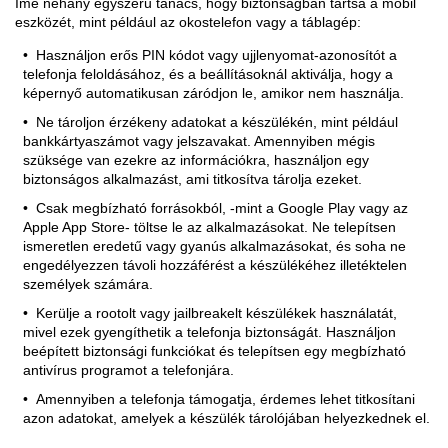
Íme néhány egyszerű tanács, hogy biztonságban tartsa a mobil
eszközét, mint például az okostelefon vagy a táblagép:
Használjon erős PIN kódot vagy ujjlenyomat-azonosítót a
telefonja feloldásához, és a beállításoknál aktiválja, hogy a
képernyő automatikusan záródjon le, amikor nem használja.
Ne tároljon érzékeny adatokat a készülékén, mint például
bankkártyaszámot vagy jelszavakat. Amennyiben mégis
szüksége van ezekre az információkra, használjon egy
biztonságos alkalmazást, ami titkosítva tárolja ezeket.
Csak megbízható forrásokból, -mint a Google Play vagy az
Apple App Store- töltse le az alkalmazásokat. Ne telepítsen
ismeretlen eredetű vagy gyanús alkalmazásokat, és soha ne
engedélyezzen távoli hozzáférést a készülékéhez illetéktelen
személyek számára.
Kerülje a rootolt vagy jailbreakelt készülékek használatát,
mivel ezek gyengíthetik a telefonja biztonságát. Használjon
beépített biztonsági funkciókat és telepítsen egy megbízható
antivírus programot a telefonjára.
Amennyiben a telefonja támogatja, érdemes lehet titkosítani
azon adatokat, amelyek a készülék tárolójában helyezkednek el.