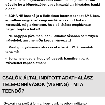
A netbanki bejelentkezések címeit mindig manuálisan
gépelje be a böngészőbe, vagy használja a hivatalos banki
oldalt!
SOHA NE használja a Raiffeisen internetbankot SMS-ben,
e-mailben vagy közösségi médiában kapott linken
keresztül, még akkor sem, ha első látásra megbízható
helyről kapta a linket!
NE hagyjon jóvá mobilbanki alkalmazásában semmilyen
műveletet, amit nem Ön kezdeményezett!
Mindig figyelmesen olvassa el a banki SMS üzenetek
tartalmát!
Soha ne engedje, hogy sürgessék bármilyen banki
művelettel kapcsolatban!
CSALÓK ÁLTAL INDÍTOTT ADATHALÁSZ
TELEFONHÍVÁSOK (VISHING) - MI A
TEENDŐ?
Gyakori visszaélési forma, hogy bank nevében indítanak