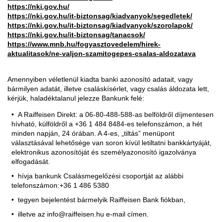
https://nki.gov.hu/
https://nki.gov.hu/it-biztonsag/kiadvanyok/segedletek/
https://nki.gov.hu/it-biztonsag/kiadvanyok/szorolapok/
https://nki.gov.hu/it-biztonsag/tanacsok/
https://www.mnb.hu/fogyasztovedelem/hirek-
aktualitasok/ne-valjon-szamitogepes-csalas-aldozatava
Amennyiben véletlenül kiadta banki azonosító adatait, vagy
bármilyen adatát, illetve csaláskísérlet, vagy csalás áldozata lett,
kérjük, haladéktalanul jelezze Bankunk felé:
A Raiffeisen Direkt: a 06-80-488-588-as belföldről díjmentesen
hívható, külföldről a +36 1 484 8484-es telefonszámon, a hét
minden napján, 24 órában. A 4-es, „tiltás” menüpont
választásával lehetősége van soron kívül letiltatni bankkártyáját,
elektronikus azonosítóját és személyazonosító igazolványa
elfogadását.
hívja bankunk Csalásmegelőzési csoportját az alábbi
telefonszámon:+36 1 486 5380
tegyen bejelentést bármelyik Raiffeisen Bank fiókban,
illetve az info@raiffeisen.hu e-mail címen.