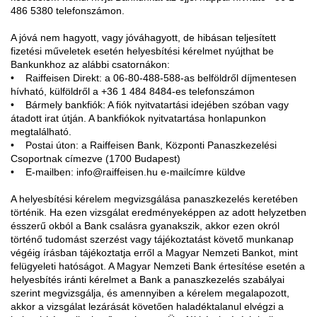
486 5380 telefonszámon.
A jóvá nem hagyott, vagy jóváhagyott, de hibásan teljesített
fizetési műveletek esetén helyesbítési kérelmet nyújthat be
Bankunkhoz az alábbi csatornákon:
• Raiffeisen Direkt: a 06-80-488-588-as belföldről díjmentesen
hívható, külföldről a +36 1 484 8484-es telefonszámon
• Bármely bankfiók: A fiók nyitvatartási idejében szóban vagy
átadott irat útján. A bankfiókok nyitvatartása honlapunkon
megtalálható.
• Postai úton: a Raiffeisen Bank, Központi Panaszkezelési
Csoportnak címezve (1700 Budapest)
• E-mailben: info@raiffeisen.hu e-mailcímre küldve
A helyesbítési kérelem megvizsgálása panaszkezelés keretében
történik. Ha ezen vizsgálat eredményeképpen az adott helyzetben
ésszerű okból a Bank csalásra gyanakszik, akkor ezen okról
történő tudomást szerzést vagy tájékoztatást követő munkanap
végéig írásban tájékoztatja erről a Magyar Nemzeti Bankot, mint
felügyeleti hatóságot. A Magyar Nemzeti Bank értesítése esetén a
helyesbítés iránti kérelmet a Bank a panaszkezelés szabályai
szerint megvizsgálja, és amennyiben a kérelem megalapozott,
akkor a vizsgálat lezárását követően haladéktalanul elvégzi a