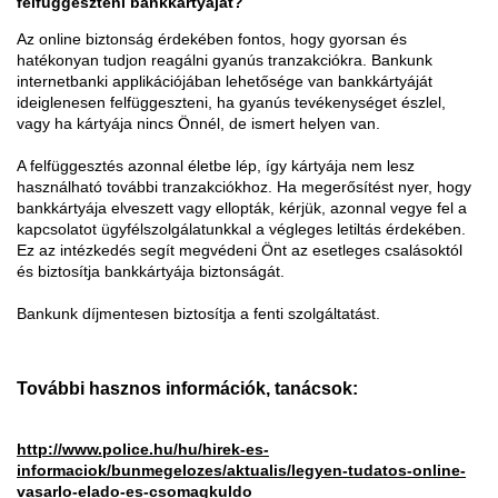
felfüggeszteni bankkártyáját?
Az online biztonság érdekében fontos, hogy gyorsan és
hatékonyan tudjon reagálni gyanús tranzakciókra. Bankunk
internetbanki applikációjában lehetősége van bankkártyáját
ideiglenesen felfüggeszteni, ha gyanús tevékenységet észlel,
vagy ha kártyája nincs Önnél, de ismert helyen van.
A felfüggesztés azonnal életbe lép, így kártyája nem lesz
használható további tranzakciókhoz. Ha megerősítést nyer, hogy
bankkártyája elveszett vagy ellopták, kérjük, azonnal vegye fel a
kapcsolatot ügyfélszolgálatunkkal a végleges letiltás érdekében.
Ez az intézkedés segít megvédeni Önt az esetleges csalásoktól
és biztosítja bankkártyája biztonságát.
Bankunk díjmentesen biztosítja a fenti szolgáltatást.
További hasznos információk, tanácsok:
http://www.police.hu/hu/hirek-es-
informaciok/bunmegelozes/aktualis/legyen-tudatos-online-
vasarlo-elado-es-csomagkuldo