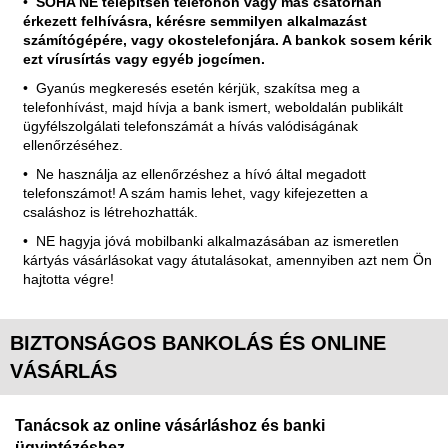
SOHA NE telepítsen telefonon vagy más csatornán
érkezett felhívásra, kérésre semmilyen alkalmazást
számítógépére, vagy okostelefonjára. A bankok sosem kérik
ezt vírusírtás vagy egyéb jogcímen.
Gyanús megkeresés esetén kérjük, szakítsa meg a
telefonhívást, majd hívja a bank ismert, weboldalán publikált
ügyfélszolgálati telefonszámát a hívás valódiságának
ellenőrzéséhez.
Ne használja az ellenőrzéshez a hívó által megadott
telefonszámot! A szám hamis lehet, vagy kifejezetten a
csaláshoz is létrehozhatták.
NE hagyja jóvá mobilbanki alkalmazásában az ismeretlen
kártyás vásárlásokat vagy átutalásokat, amennyiben azt nem Ön
hajtotta végre!
BIZTONSÁGOS BANKOLÁS ÉS ONLINE
VÁSÁRLÁS
Tanácsok az online vásárláshoz és banki
ügyintézéshez