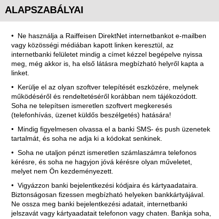
ALAPSZABÁLYAI
Ne használja a Raiffeisen DirektNet internetbankot e-mailben
vagy közösségi médiában kapott linken keresztül, az
internetbanki felületet mindig a címet kézzel begépelve nyissa
meg, még akkor is, ha első látásra megbízható helyről kapta a
linket.
Kerülje el az olyan szoftver telepítését eszközére, melynek
működéséről és rendeltetéséről korábban nem tájékozódott.
Soha ne telepítsen ismeretlen szoftvert megkeresés
(telefonhívás, üzenet küldős beszélgetés) hatására!
Mindig figyelmesen olvassa el a banki SMS- és push üzenetek
tartalmát, és soha ne adja ki a kódokat senkinek.
Soha ne utaljon pénzt ismeretlen számlaszámra telefonos
kérésre, és soha ne hagyjon jóvá kérésre olyan műveletet,
melyet nem Ön kezdeményezett.
Vigyázzon banki bejelentkezési kódjaira és kártyaadataira.
Biztonságosan fizessen megbízható helyeken bankkártyájával.
Ne ossza meg banki bejelentkezési adatait, internetbanki
jelszavát vagy kártyaadatait telefonon vagy chaten. Bankja soha,