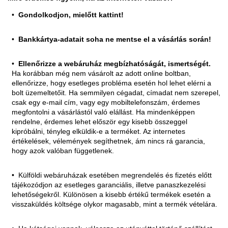
Gondolkodjon, mielőtt kattint!
Bankkártya-adatait soha ne mentse el a vásárlás során!
Ellenőrizze a webáruház megbízhatóságát, ismertségét.
Ha korábban még nem vásárolt az adott online boltban,
ellenőrizze, hogy esetleges probléma esetén hol lehet elérni a
bolt üzemeltetőit. Ha semmilyen cégadat, címadat nem szerepel,
csak egy e-mail cím, vagy egy mobiltelefonszám, érdemes
megfontolni a vásárlástól való elállást. Ha mindenképpen
rendelne, érdemes lehet először egy kisebb összeggel
kipróbálni, tényleg elküldik-e a terméket. Az internetes
értékelések, vélemények segíthetnek, ám nincs rá garancia,
hogy azok valóban függetlenek.
Külföldi webáruházak esetében megrendelés és fizetés előtt
tájékozódjon az esetleges garanciális, illetve panaszkezelési
lehetőségekről. Különösen a kisebb értékű termékek esetén a
visszaküldés költsége olykor magasabb, mint a termék vételára.