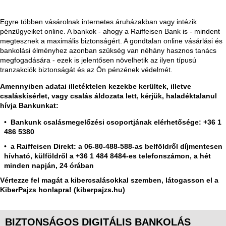
Egyre többen vásárolnak internetes áruházakban vagy intézik
pénzügyeiket online. A bankok - ahogy a Raiffeisen Bank is - mindent
megtesznek a maximális biztonságért. A gondtalan online vásárlási és
bankolási élményhez azonban szükség van néhány hasznos tanács
megfogadására - ezek is jelentősen növelhetik az ilyen típusú
tranzakciók biztonságát és az Ön pénzének védelmét.
Amennyiben adatai illetéktelen kezekbe kerültek, illetve
csaláskísérlet, vagy csalás áldozata lett, kérjük, haladéktalanul
hívja Bankunkat:
Bankunk csalásmegelőzési csoportjának elérhetősége: +36 1
486 5380
a Raiffeisen Direkt: a 06-80-488-588-as belföldről díjmentesen
hívható, külföldről a +36 1 484 8484-es telefonszámon, a hét
minden napján, 24 órában
Vértezze fel magát a kibercsalásokkal szemben, látogasson el a
KiberPajzs honlapra! (kiberpajzs.hu)
BIZTONSÁGOS DIGITÁLIS BANKOLÁS