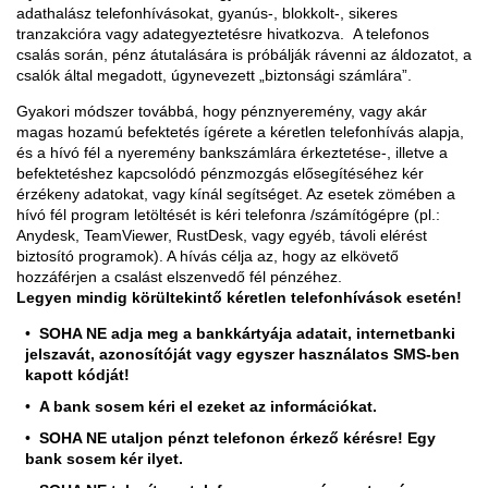
adathalász telefonhívásokat, gyanús-, blokkolt-, sikeres
tranzakcióra vagy adategyeztetésre hivatkozva. A telefonos
csalás során, pénz átutalására is próbálják rávenni az áldozatot, a
csalók által megadott, úgynevezett „biztonsági számlára”.
Gyakori módszer továbbá, hogy pénznyeremény, vagy akár
magas hozamú befektetés ígérete a kéretlen telefonhívás alapja,
és a hívó fél a nyeremény bankszámlára érkeztetése-, illetve a
befektetéshez kapcsolódó pénzmozgás elősegítéséhez kér
érzékeny adatokat, vagy kínál segítséget. Az esetek zömében a
hívó fél program letöltését is kéri telefonra /számítógépre (pl.:
Anydesk, TeamViewer, RustDesk, vagy egyéb, távoli elérést
biztosító programok). A hívás célja az, hogy az elkövető
hozzáférjen a csalást elszenvedő fél pénzéhez.
Legyen mindig körültekintő kéretlen telefonhívások esetén!
SOHA NE adja meg a bankkártyája adatait, internetbanki
jelszavát, azonosítóját vagy egyszer használatos SMS-ben
kapott kódját!
A bank sosem kéri el ezeket az információkat.
SOHA NE utaljon pénzt telefonon érkező kérésre! Egy
bank sosem kér ilyet.