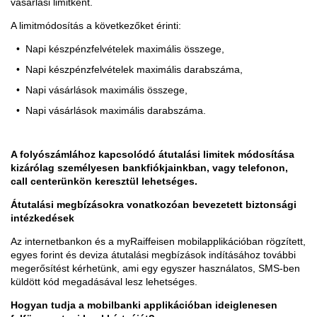
vásárlási limitként.
A limitmódosítás a következőket érinti:
Napi készpénzfelvételek maximális összege,
Napi készpénzfelvételek maximális darabszáma,
Napi vásárlások maximális összege,
Napi vásárlások maximális darabszáma.
A folyószámlához kapcsolódó átutalási limitek módosítása
kizárólag személyesen bankfiókjainkban, vagy telefonon,
call centerünkön keresztül lehetséges.
Átutalási megbízásokra vonatkozóan bevezetett biztonsági
intézkedések
Az internetbankon és a myRaiffeisen mobilapplikációban rögzített,
egyes forint és deviza átutalási megbízások indításához további
megerősítést kérhetünk, ami egy egyszer használatos, SMS-ben
küldött kód megadásával lesz lehetséges.
Hogyan tudja a mobilbanki applikációban ideiglenesen