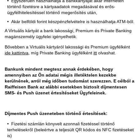
Egyszerűen használhatja a bankkártyáját akár interneten
történő fizetésre a kártyaadatok megadásával és erős-
ügyfélhitelesítéssel történő megerősítés után,
Akár belföldi forint készpénzfelvételre is használhatja ATM-ből.
A Virtuális kártyát a bank lakossági, Premium és Private Banking
magánszemély ügyfelei igényelhetik.
Bővebben a Virtuális kártyáról lakossági és Premium ügyfélként
ide kattintva
, míg Private Banking ügyfélként
itt
olvashat.
Bankunk mindent megtesz annak érdekében, hogy
amennyiben az Ön adatai mégis illetéktelen kezekbe
kerülnének, arról még időben tudomást szerezzen. E célból a
Raiffeisen Bank az alábbi esetekben biztosít díjmentesen
SMS- és Push üzenet értesítéseket Ügyfeleinek.
Díjmentes Push üzeneteben történő értesítések:
Fizetési számlán könyvelt azonnali fizetéssel történő
terhelésekről (beleértve a teljesült QR kódos és NFC fizetéseket
is)