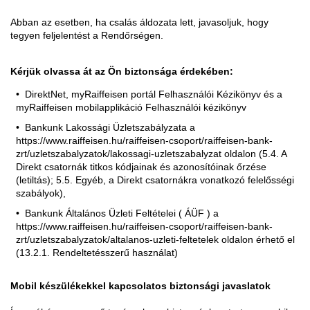
Abban az esetben, ha csalás áldozata lett, javasoljuk, hogy
tegyen feljelentést a Rendőrségen.
Kérjük olvassa át az Ön biztonsága érdekében:
DirektNet, myRaiffeisen portál Felhasználói Kézikönyv és a
myRaiffeisen mobilapplikáció Felhasználói kézikönyv
Bankunk Lakossági Üzletszabályzata a
https://www.raiffeisen.hu/raiffeisen-csoport/raiffeisen-bank-
zrt/uzletszabalyzatok/lakossagi-uzletszabalyzat oldalon (5.4. A
Direkt csatornák titkos kódjainak és azonosítóinak őrzése
(letiltás); 5.5. Egyéb, a Direkt csatornákra vonatkozó felelősségi
szabályok),
Bankunk Általános Üzleti Feltételei ( ÁÜF ) a
https://www.raiffeisen.hu/raiffeisen-csoport/raiffeisen-bank-
zrt/uzletszabalyzatok/altalanos-uzleti-feltetelek oldalon érhető el
(13.2.1. Rendeltetésszerű használat)
Mobil készülékekkel kapcsolatos biztonsági javaslatok