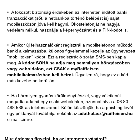
A fokozott biztonság érdekében az interneten indított banki
tranzakciókat (sőt, a netbankba történő belépést is) saját
mobileszközön jóvá kell hagyni. Okostelefonját ne hagyja
védelem nélkül, használja a képernyőzárat és a PIN-kódot is.
Amikor új felhasználóként regisztrál a mobiltelefonon működő
banki alkalmazásba, különös figyelemmel kezelje az úgynevezett
"mobil token" kódot. Ezt a regisztráció során SMS-ben kapja
meg.
A kódot SOHA ne adja meg semmilyen böngészőben
vagy weboldalon, azt CSAK a myRaiffeisen
mobilalkalmazásban kell beírni.
Ügyeljen rá, hogy ez a kód
más kezébe ne kerüljön.
Ha bármilyen gyanús körülményt észlel, vagy véletlenül
megadta adatait egy csaló weboldalon, azonnal hívja a 06 80
488 588-as telefonszámot. Külön köszönjük, ha a phishing levél
egy példányát továbbítja nekünk az
adathalasz@raiffeisen.hu
e-mail címre.
Mire érdemes figyelni, ha az interneten vásárol?