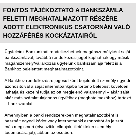
FONTOS TÁJÉKOZTATÓ A BANKSZÁMLA
FELETTI MEGHATALMAZOTT RÉSZÉRE
ADOTT ELEKTRONIKUS CSATORNÁN VALÓ
HOZZÁFÉRÉS KOCKÁZATAIRÓL
Ügyfeleink Bankunknál rendelkezhetnek magánszemélyként saját
bankszámlával, továbbá rendelkezési jogot kaphatnak egy másik
magánszemély/vállalkozás ügyfelünk bankszámlája felett is a
Bankhoz bejelentett meghatalmazottként.
A Bankhoz rendelkezésre jogosultként bejelentett személy egyedi
azonosítóival a saját internetbankjába történő belépést követően
láthatja és kezelni tudja az ott megjelenő valamennyi – akár saját,
akár más számlatulajdonos ügyfélhez (meghatalmazóhoz) tartozó
– bankszámlát.
Amennyiben a banki rendszerekben meghatalmazottként is
használt egyedi kódot vagy internetbanki azonosítót és jelszót
más megismeri (elveszítik, ellopják, illetéktelen személy
tudomására jut), abban az esetben: