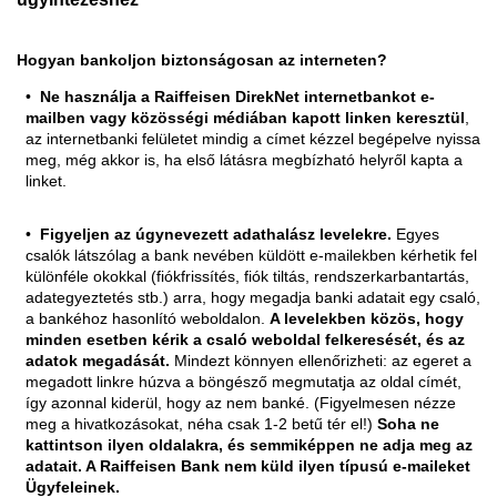
Hogyan bankoljon biztonságosan az interneten?
Ne használja a Raiffeisen DirekNet internetbankot e-
mailben vagy közösségi médiában kapott linken keresztül
,
az internetbanki felületet mindig a címet kézzel begépelve nyissa
meg, még akkor is, ha első látásra megbízható helyről kapta a
linket.
Figyeljen az úgynevezett adathalász levelekre.
Egyes
csalók látszólag a bank nevében küldött e-mailekben kérhetik fel
különféle okokkal (fiókfrissítés, fiók tiltás, rendszerkarbantartás,
adategyeztetés stb.) arra, hogy megadja banki adatait egy csaló,
a bankéhoz hasonlító weboldalon.
A levelekben közös, hogy
minden esetben kérik a csaló weboldal felkeresését, és az
adatok megadását.
Mindezt könnyen ellenőrizheti: az egeret a
megadott linkre húzva a böngésző megmutatja az oldal címét,
így azonnal kiderül, hogy az nem banké. (Figyelmesen nézze
meg a hivatkozásokat, néha csak 1-2 betű tér el!)
Soha ne
kattintson ilyen oldalakra, és semmiképpen ne adja meg az
adatait. A Raiffeisen Bank nem küld ilyen típusú e-maileket
Ügyfeleinek.