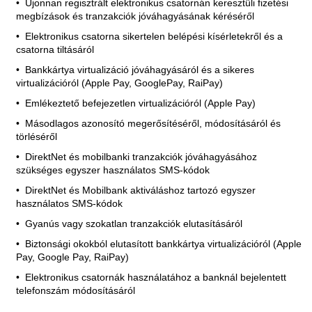
Újonnan regisztrált elektronikus csatornán keresztüli fizetési
megbízások és tranzakciók jóváhagyásának kéréséről
Elektronikus csatorna sikertelen belépési kísérletekről és a
csatorna tiltásáról
Bankkártya virtualizáció jóváhagyásáról és a sikeres
virtualizációról (Apple Pay, GooglePay, RaiPay)
Emlékeztető befejezetlen virtualizációról (Apple Pay)
Másodlagos azonosító megerősítéséről, módosításáról és
törléséről
DirektNet és mobilbanki tranzakciók jóváhagyásához
szükséges egyszer használatos SMS-kódok
DirektNet és Mobilbank aktiváláshoz tartozó egyszer
használatos SMS-kódok
Gyanús vagy szokatlan tranzakciók elutasításáról
Biztonsági okokból elutasított bankkártya virtualizációról (Apple
Pay, Google Pay, RaiPay)
Elektronikus csatornák használatához a banknál bejelentett
telefonszám módosításáról