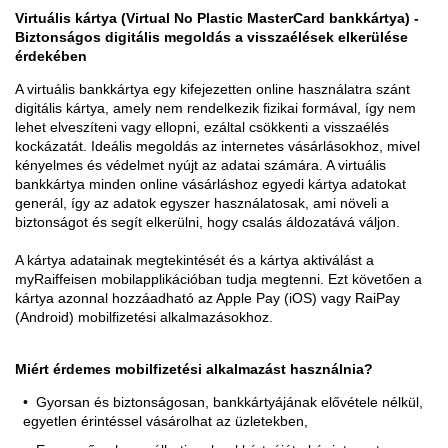
Virtuális kártya (Virtual No Plastic MasterCard bankkártya) -
Biztonságos digitális megoldás a visszaélések elkerülése
érdekében
A virtuális bankkártya egy kifejezetten online használatra szánt
digitális kártya, amely nem rendelkezik fizikai formával, így nem
lehet elveszíteni vagy ellopni, ezáltal csökkenti a visszaélés
kockázatát. Ideális megoldás az internetes vásárlásokhoz, mivel
kényelmes és védelmet nyújt az adatai számára. A virtuális
bankkártya minden online vásárláshoz egyedi kártya adatokat
generál, így az adatok egyszer használatosak, ami növeli a
biztonságot és segít elkerülni, hogy csalás áldozatává váljon.
A kártya adatainak megtekintését és a kártya aktiválást a
myRaiffeisen mobilapplikációban tudja megtenni. Ezt követően a
kártya azonnal hozzáadható az Apple Pay (iOS) vagy RaiPay
(Android) mobilfizetési alkalmazásokhoz.
Miért érdemes mobilfizetési alkalmazást használnia?
Gyorsan és biztonságosan, bankkártyájának elővétele nélkül,
egyetlen érintéssel vásárolhat az üzletekben,