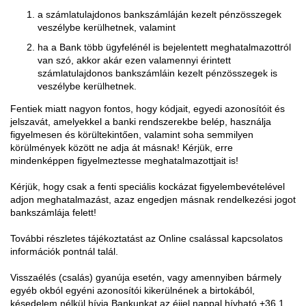
a számlatulajdonos bankszámláján kezelt pénzösszegek
veszélybe kerülhetnek, valamint
ha a Bank több ügyfelénél is bejelentett meghatalmazottról
van szó, akkor akár ezen valamennyi érintett
számlatulajdonos bankszámláin kezelt pénzösszegek is
veszélybe kerülhetnek.
Fentiek miatt nagyon fontos, hogy kódjait, egyedi azonosítóit és
jelszavát, amelyekkel a banki rendszerekbe belép, használja
figyelmesen és körültekintően, valamint soha semmilyen
körülmények között ne adja át másnak! Kérjük, erre
mindenképpen figyelmeztesse meghatalmazottjait is!
Kérjük, hogy csak a fenti speciális kockázat figyelembevételével
adjon meghatalmazást, azaz engedjen másnak rendelkezési jogot
bankszámlája felett!
További részletes tájékoztatást az Online csalással kapcsolatos
információk pontnál talál.
Visszaélés (csalás) gyanúja esetén, vagy amennyiben bármely
egyéb okból egyéni azonosítói kikerülnének a birtokából,
késedelem nélkül hívja Bankunkat az éjjel nappal hívható +36 1