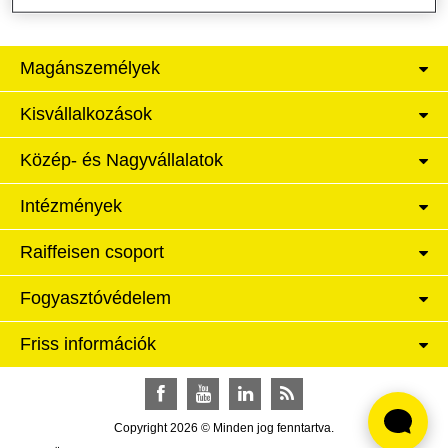
Magánszemélyek
Kisvállalkozások
Közép- és Nagyvállalatok
Intézmények
Raiffeisen csoport
Fogyasztóvédelem
Friss információk
Facebook
YouTube
LinkedIn
RSS
Copyright 2026 © Minden jog fenntartva.