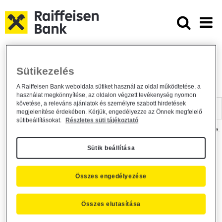
Ugrás a fő tartalomhoz
Dokumentumtár - Raiffeisen BANK
Raiffeisen BANK
Hasznos információk
Dokumentumtár
Sütikezelés
DOKUMENTUMTÁR
A Raiffeisen Bank weboldala sütiket használ az oldal működtetése, a
használat megkönnyítése, az oldalon végzett tevékenység nyomon
Kereső sáv
követése, a releváns ajánlatok és személyre szabott hirdetések
megjelenítése érdekében. Kérjük, engedélyezze az Önnek megfelelő
sütibeállításokat.
Részletes süti tájékoztató
A dokumentum kereséséhez kérjük, írja be a keresőszót a mezőbe.
Sütik beállítása
Kereső sáv
Más is érdekli?
Összes engedélyezése
Összes elutasítása