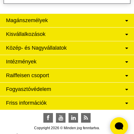
Magánszemélyek
Kisvállalkozások
Közép- és Nagyvállalatok
Intézmények
Raiffeisen csoport
Fogyasztóvédelem
Friss információk
Facebook
YouTube
LinkedIn
RSS
Copyright 2026 © Minden jog fenntartva.