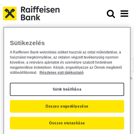
Ugrás a fő tartalomhoz
Dokumentumtár - Raiffeisen BANK
Raiffeisen BANK
Hasznos információk
Dokumentumtár
Sütikezelés
DOKUMENTUMTÁR
A Raiffeisen Bank weboldala sütiket használ az oldal működtetése, a
használat megkönnyítése, az oldalon végzett tevékenység nyomon
Kereső sáv
követése, a releváns ajánlatok és személyre szabott hirdetések
megjelenítése érdekében. Kérjük, engedélyezze az Önnek megfelelő
sütibeállításokat.
Részletes süti tájékoztató
A dokumentum kereséséhez kérjük, írja be a keresőszót a mezőbe.
Sütik beállítása
Kereső sáv
Más is érdekli?
Összes engedélyezése
Összes elutasítása