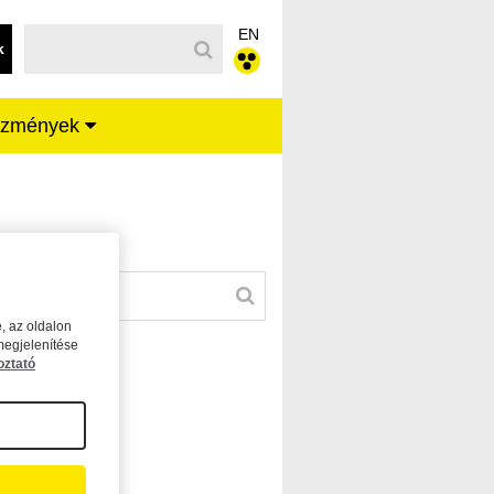
EN
k
ézmények
, az oldalon
megjelenítése
oztató