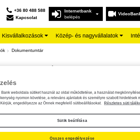
+36 80 488 588
Internetbank
VideoBan
belépés
Kapcsolat
Kisvállalkozások
Közép- és nagyvállalatok
Int
iffeisen BANK
iók
Dokumentumtár
DOKUMENTUMTÁR
Kereső sáv
zelés
n Bank weboldala sütiket használ az oldal működtetése, a használat megkönnyítése
A dokumentum kereséséhez kérjük, írja be a keresőszót a mezőbe.
ékenység nyomon követése, a releváns ajánlatok és személyre szabott hirdetések 
Kérjük, engedélyezze az Önnek megfelelő sütibeállításokat.
Részletes süti tájék
Sütik beállítása
Összes engedélyezése