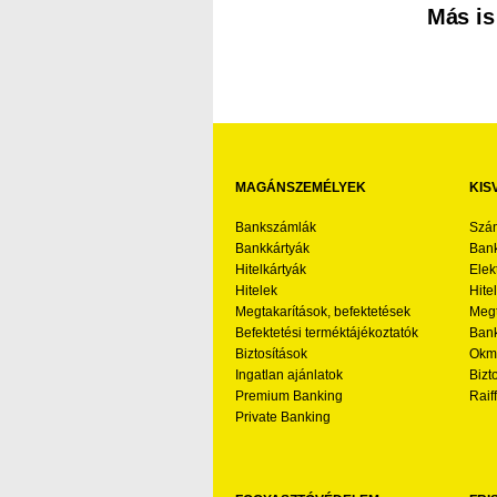
Más is
MAGÁNSZEMÉLYEK
KIS
Bankszámlák
Szá
Bankkártyák
Bank
Hitelkártyák
Elek
Hitelek
Hite
Megtakarítások, befektetések
Megt
Befektetési terméktájékoztatók
Bank
Biztosítások
Okmá
Ingatlan ajánlatok
Bizt
Premium Banking
Raif
Private Banking