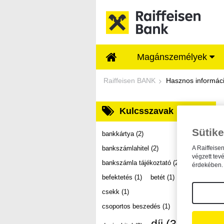
Ugrás a fő tartalomhoz
Magánszemélyek
Dokumentumtár - Ra
Raiffeisen BANK
Hasznos informác
Kulcsszavak
Sütike
bankkártya
(2)
bankszámlahitel
(2)
A Raiffeise
végzett tev
bankszámla tájékoztató
(2)
érdekében. 
befektetés
(1)
betét
(1)
csekk
(1)
csoportos beszedés
(1)