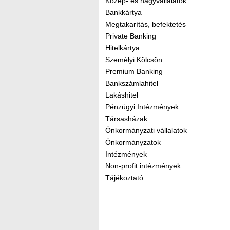
Közép- és nagyvállalatok
Bankkártya
Megtakarítás, befektetés
Private Banking
Hitelkártya
Személyi Kölcsön
Premium Banking
Bankszámlahitel
Lakáshitel
Pénzügyi Intézmények
Társasházak
Önkormányzati vállalatok
Önkormányzatok
Intézmények
Non-profit intézmények
Tájékoztató
Kereső sáv