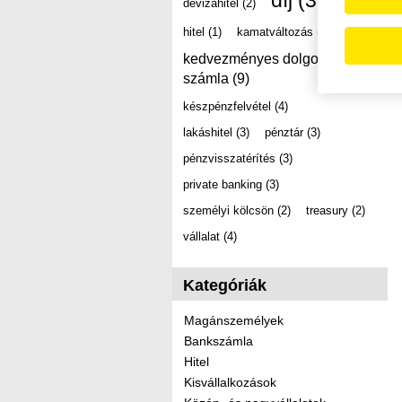
díj
(39)
devizahitel
(2)
hitel
(1)
kamatváltozás
(2)
kedvezményes dolgozói
számla
(9)
készpénzfelvétel
(4)
lakáshitel
(3)
pénztár
(3)
pénzvisszatérítés
(3)
private banking
(3)
személyi kölcsön
(2)
treasury
(2)
vállalat
(4)
Kategóriák
Magánszemélyek
Bankszámla
Hitel
Kisvállalkozások