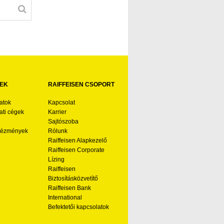
EK
RAIFFEISEN CSOPORT
atok
Kapcsolat
ti cégek
Karrier
Sajtószoba
ntézmények
Rólunk
Raiffeisen Alapkezelő
Raiffeisen Corporate
Lízing
Raiffeisen
Biztosításközvetítő
Raiffeisen Bank
International
Befektetői kapcsolatok