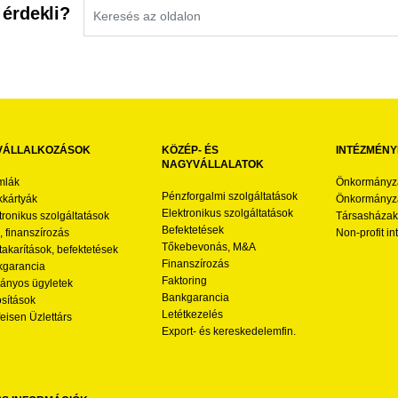
 érdekli?
VÁLLALKOZÁSOK
KÖZÉP- ÉS
INTÉZMÉNY
NAGYVÁLLALATOK
mlák
Önkormányz
Pénzforgalmi szolgáltatások
kártyák
Önkormányza
Elektronikus szolgáltatások
tronikus szolgáltatások
Társasházak
Befektetések
l, finanszírozás
Non-profit i
Tőkebevonás, M&A
akarítások, befektetések
Finanszírozás
garancia
Faktoring
nyos ügyletek
Bankgarancia
osítások
Letétkezelés
feisen Üzlettárs
Export- és kereskedelemfin.