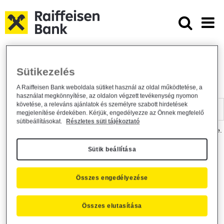
Ugrás a fő tartalomhoz
Dokumentumtár - Raiffeisen BANK
Raiffeisen BANK
Hasznos információk
Dokumentumtár
Sütikezelés
DOKUMENTUMTÁR
A Raiffeisen Bank weboldala sütiket használ az oldal működtetése, a
használat megkönnyítése, az oldalon végzett tevékenység nyomon
Kereső sáv
követése, a releváns ajánlatok és személyre szabott hirdetések
megjelenítése érdekében. Kérjük, engedélyezze az Önnek megfelelő
sütibeállításokat.
Részletes süti tájékoztató
A dokumentum kereséséhez kérjük, írja be a keresőszót a mezőbe.
Sütik beállítása
Kereső sáv
Más is érdekli?
Összes engedélyezése
Összes elutasítása