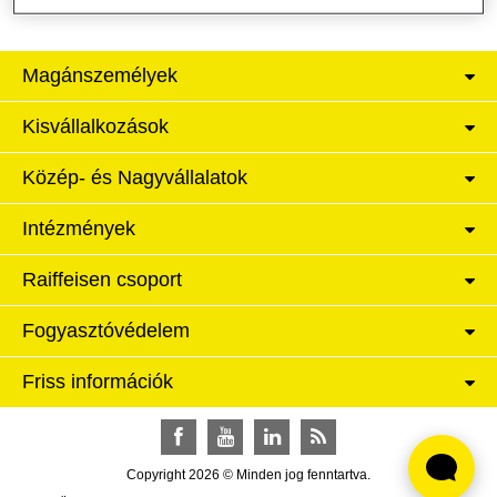
Magánszemélyek
Kisvállalkozások
Közép- és Nagyvállalatok
Intézmények
Raiffeisen csoport
Fogyasztóvédelem
Friss információk
Facebook
YouTube
LinkedIn
RSS
Copyright 2026 © Minden jog fenntartva.