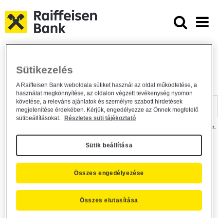
Ugrás a fő tartalomhoz
Dokumentumtár - Raiffeisen BANK
Raiffeisen BANK
Hasznos információk
Dokumentumtár
Sütikezelés
DOKUMENTUMTÁR
A Raiffeisen Bank weboldala sütiket használ az oldal működtetése, a
használat megkönnyítése, az oldalon végzett tevékenység nyomon
Kereső sáv
követése, a releváns ajánlatok és személyre szabott hirdetések
megjelenítése érdekében. Kérjük, engedélyezze az Önnek megfelelő
sütibeállításokat.
Részletes süti tájékoztató
A dokumentum kereséséhez kérjük, írja be a keresőszót a mezőbe.
Sütik beállítása
Kereső sáv
Más is érdekli?
Összes engedélyezése
Összes elutasítása