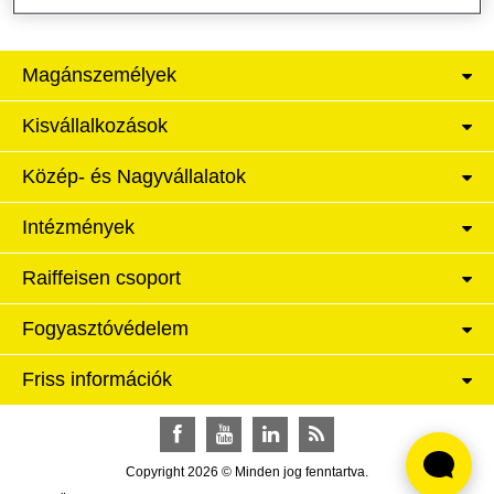
Magánszemélyek
Kisvállalkozások
Közép- és Nagyvállalatok
Intézmények
Raiffeisen csoport
Fogyasztóvédelem
Friss információk
Facebook
YouTube
LinkedIn
RSS
Copyright 2026 © Minden jog fenntartva.