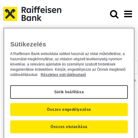
Ugrás a fő tartalomhoz
Dokumentumtár - Raiffeisen BANK
Raiffeisen BANK
Hasznos információk
Dokumentumtár
Sütikezelés
DOKUMENTUMTÁR
A Raiffeisen Bank weboldala sütiket használ az oldal működtetése, a
használat megkönnyítése, az oldalon végzett tevékenység nyomon
Kereső sáv
követése, a releváns ajánlatok és személyre szabott hirdetések
megjelenítése érdekében. Kérjük, engedélyezze az Önnek megfelelő
sütibeállításokat.
Részletes süti tájékoztató
A dokumentum kereséséhez kérjük, írja be a keresőszót a mezőbe.
Sütik beállítása
Kereső sáv
Más is érdekli?
Összes engedélyezése
Összes elutasítása