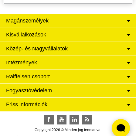
Magánszemélyek
Kisvállalkozások
Közép- és Nagyvállalatok
Intézmények
Raiffeisen csoport
Fogyasztóvédelem
Friss információk
Facebook
YouTube
LinkedIn
RSS
Copyright 2026 © Minden jog fenntartva.