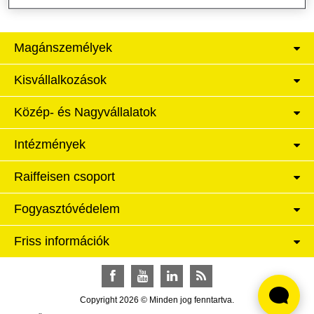
Magánszemélyek
Kisvállalkozások
Közép- és Nagyvállalatok
Intézmények
Raiffeisen csoport
Fogyasztóvédelem
Friss információk
Facebook
YouTube
LinkedIn
RSS
Copyright 2026 © Minden jog fenntartva.