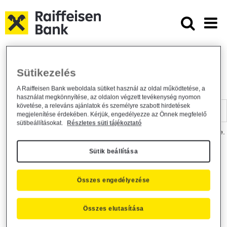
Ugrás a fő tartalomhoz
Dokumentumtár - Raiffeisen BANK
Raiffeisen BANK
Hasznos információk
Dokumentumtár
Sütikezelés
DOKUMENTUMTÁR
A Raiffeisen Bank weboldala sütiket használ az oldal működtetése, a
használat megkönnyítése, az oldalon végzett tevékenység nyomon
Kereső sáv
követése, a releváns ajánlatok és személyre szabott hirdetések
megjelenítése érdekében. Kérjük, engedélyezze az Önnek megfelelő
sütibeállításokat.
Részletes süti tájékoztató
A dokumentum kereséséhez kérjük, írja be a keresőszót a mezőbe.
Sütik beállítása
Kereső sáv
Más is érdekli?
Összes engedélyezése
Összes elutasítása