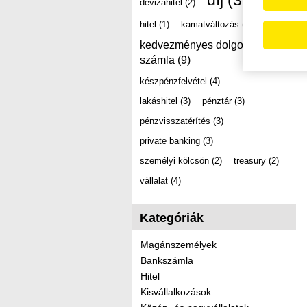
díj
(39)
devizahitel
(2)
hitel
(1)
kamatváltozás
(2)
kedvezményes dolgozói
számla
(9)
készpénzfelvétel
(4)
lakáshitel
(3)
pénztár
(3)
pénzvisszatérítés
(3)
private banking
(3)
személyi kölcsön
(2)
treasury
(2)
vállalat
(4)
Kategóriák
Magánszemélyek
Bankszámla
Hitel
Kisvállalkozások