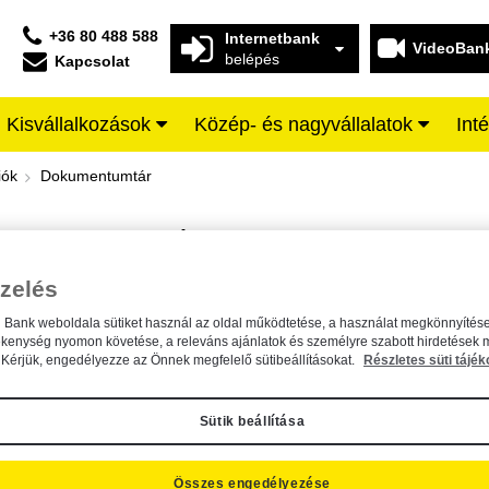
+36 80 488 588
Internetbank
VideoBan
belépés
Kapcsolat
Kisvállalkozások
Közép- és nagyvállalatok
Int
iffeisen BANK
iók
Dokumentumtár
DOKUMENTUMTÁR
Kereső sáv
zelés
n Bank weboldala sütiket használ az oldal működtetése, a használat megkönnyítése
A dokumentum kereséséhez kérjük, írja be a keresőszót a mezőbe.
ékenység nyomon követése, a releváns ajánlatok és személyre szabott hirdetések 
Kérjük, engedélyezze az Önnek megfelelő sütibeállításokat.
Részletes süti tájék
Sütik beállítása
Összes engedélyezése