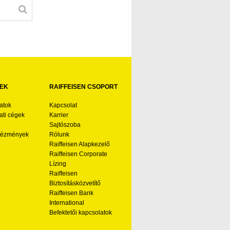
EK
RAIFFEISEN CSOPORT
atok
Kapcsolat
ti cégek
Karrier
Sajtószoba
ntézmények
Rólunk
Raiffeisen Alapkezelő
Raiffeisen Corporate
Lízing
Raiffeisen
Biztosításközvetítő
Raiffeisen Bank
International
Befektetői kapcsolatok