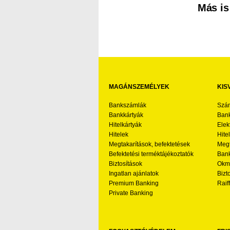
Más is
MAGÁNSZEMÉLYEK
KIS
Bankszámlák
Szá
Bankkártyák
Bank
Hitelkártyák
Elek
Hitelek
Hite
Megtakarítások, befektetések
Megt
Befektetési terméktájékoztatók
Bank
Biztosítások
Okmá
Ingatlan ajánlatok
Bizt
Premium Banking
Raif
Private Banking