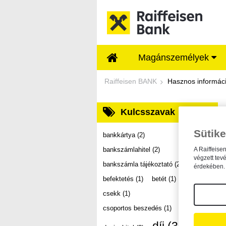
Ugrás a fő tartalomhoz
Magánszemélyek
Dokumentumtár - Ra
Raiffeisen BANK
Hasznos informác
Kulcsszavak
Sütike
bankkártya
(2)
bankszámlahitel
(2)
A Raiffeise
végzett tev
bankszámla tájékoztató
(2)
érdekében. 
befektetés
(1)
betét
(1)
csekk
(1)
csoportos beszedés
(1)