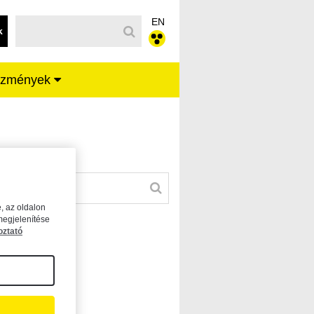
EN
k
ézmények
, az oldalon
megjelenítése
oztató