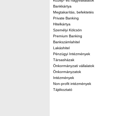
Közép- és nagyvállalatok
Bankkártya
Megtakarítás, befektetés
Private Banking
Hitelkártya
Személyi Kölcsön
Premium Banking
Bankszámlahitel
Lakáshitel
Pénzügyi Intézmények
Társasházak
Önkormányzati vállalatok
Önkormányzatok
Intézmények
Non-profit intézmények
Tájékoztató
Kereső sáv