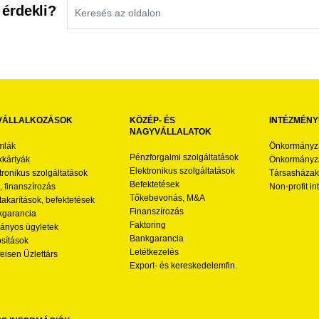
 érdekli?
VÁLLALKOZÁSOK
KÖZÉP- ÉS
INTÉZMÉNY
NAGYVÁLLALATOK
mlák
Önkormányz
Pénzforgalmi szolgáltatások
kártyák
Önkormányza
Elektronikus szolgáltatások
tronikus szolgáltatások
Társasházak
Befektetések
l, finanszírozás
Non-profit i
Tőkebevonás, M&A
akarítások, befektetések
Finanszírozás
garancia
Faktoring
nyos ügyletek
Bankgarancia
osítások
Letétkezelés
feisen Üzlettárs
Export- és kereskedelemfin.