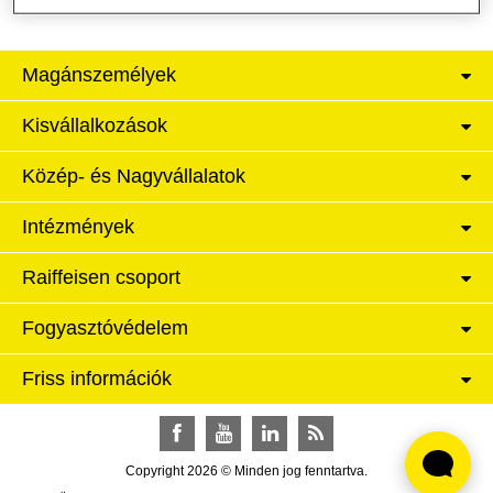
Magánszemélyek
Kisvállalkozások
Közép- és Nagyvállalatok
Intézmények
Raiffeisen csoport
Fogyasztóvédelem
Friss információk
Facebook
YouTube
LinkedIn
RSS
Copyright 2026 © Minden jog fenntartva.