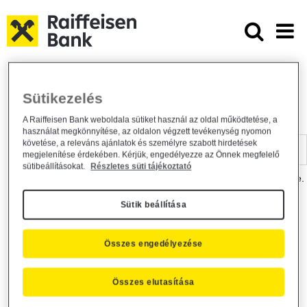
Ugrás a fő tartalomhoz
Dokumentumtár - Raiffeisen BANK
Raiffeisen BANK
Hasznos információk
Dokumentumtár
Sütikezelés
DOKUMENTUMTÁR
A Raiffeisen Bank weboldala sütiket használ az oldal működtetése, a
használat megkönnyítése, az oldalon végzett tevékenység nyomon
Kereső sáv
követése, a releváns ajánlatok és személyre szabott hirdetések
megjelenítése érdekében. Kérjük, engedélyezze az Önnek megfelelő
sütibeállításokat.
Részletes süti tájékoztató
A dokumentum kereséséhez kérjük, írja be a keresőszót a mezőbe.
Sütik beállítása
Kereső sáv
Más is érdekli?
Összes engedélyezése
Összes elutasítása