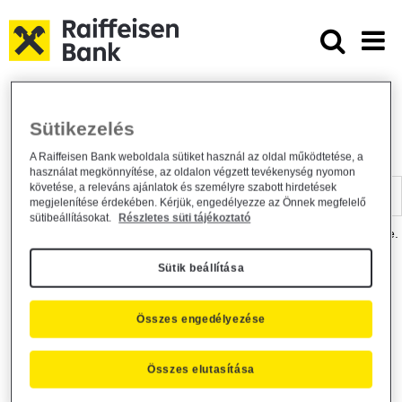
Ugrás a fő tartalomhoz
Dokumentumtár - Raiffeisen BANK
Raiffeisen BANK
Hasznos információk
Dokumentumtár
Sütikezelés
DOKUMENTUMTÁR
A Raiffeisen Bank weboldala sütiket használ az oldal működtetése, a
használat megkönnyítése, az oldalon végzett tevékenység nyomon
Kereső sáv
követése, a releváns ajánlatok és személyre szabott hirdetések
megjelenítése érdekében. Kérjük, engedélyezze az Önnek megfelelő
sütibeállításokat.
Részletes süti tájékoztató
A dokumentum kereséséhez kérjük, írja be a keresőszót a mezőbe.
Sütik beállítása
Kereső sáv
Más is érdekli?
Összes engedélyezése
Összes elutasítása