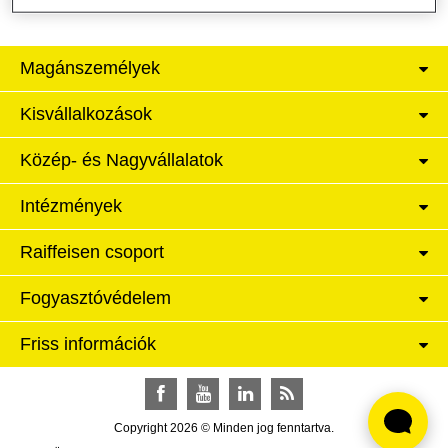
Magánszemélyek
Kisvállalkozások
Közép- és Nagyvállalatok
Intézmények
Raiffeisen csoport
Fogyasztóvédelem
Friss információk
Facebook
YouTube
LinkedIn
RSS
Copyright 2026 © Minden jog fenntartva.