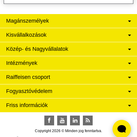
Magánszemélyek
Kisvállalkozások
Közép- és Nagyvállalatok
Intézmények
Raiffeisen csoport
Fogyasztóvédelem
Friss információk
Facebook
YouTube
LinkedIn
RSS
Copyright 2026 © Minden jog fenntartva.