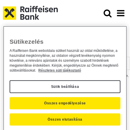
Ugrás a fő tartalomhoz
Dokumentumtár - Raiffeisen BANK
Raiffeisen BANK
Hasznos információk
Dokumentumtár
Sütikezelés
DOKUMENTUMTÁR
A Raiffeisen Bank weboldala sütiket használ az oldal működtetése, a
használat megkönnyítése, az oldalon végzett tevékenység nyomon
Kereső sáv
követése, a releváns ajánlatok és személyre szabott hirdetések
megjelenítése érdekében. Kérjük, engedélyezze az Önnek megfelelő
sütibeállításokat.
Részletes süti tájékoztató
A dokumentum kereséséhez kérjük, írja be a keresőszót a mezőbe.
Sütik beállítása
Kereső sáv
Más is érdekli?
Összes engedélyezése
Összes elutasítása