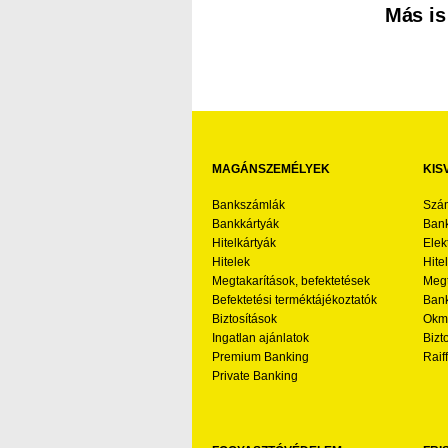
Más is
MAGÁNSZEMÉLYEK
KIS
Bankszámlák
Szá
Bankkártyák
Bank
Hitelkártyák
Elek
Hitelek
Hite
Megtakarítások, befektetések
Megt
Befektetési terméktájékoztatók
Bank
Biztosítások
Okmá
Ingatlan ajánlatok
Bizt
Premium Banking
Raif
Private Banking