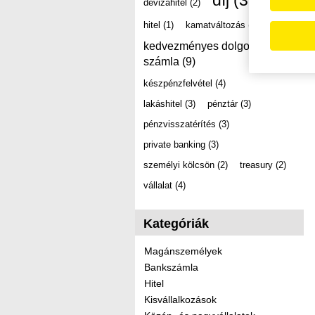
díj
(39)
devizahitel
(2)
hitel
(1)
kamatváltozás
(2)
kedvezményes dolgozói
számla
(9)
készpénzfelvétel
(4)
lakáshitel
(3)
pénztár
(3)
pénzvisszatérítés
(3)
private banking
(3)
személyi kölcsön
(2)
treasury
(2)
vállalat
(4)
Kategóriák
Magánszemélyek
Bankszámla
Hitel
Kisvállalkozások