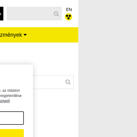
EN
k
ézmények
, az oldalon
megjelenítése
oztató