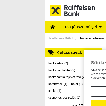
Ugrás a fő tartalomhoz
Magánszemélyek
Dokumentumtár - Ra
Raiffeisen BANK
Hasznos informác
Kulcsszavak
Sütike
bankkártya
(2)
bankszámlahitel
(2)
A Raiffeise
végzett tev
bankszámla tájékoztató
(2)
érdekében. 
befektetés
(1)
betét
(1)
csekk
(1)
csoportos beszedés
(1)