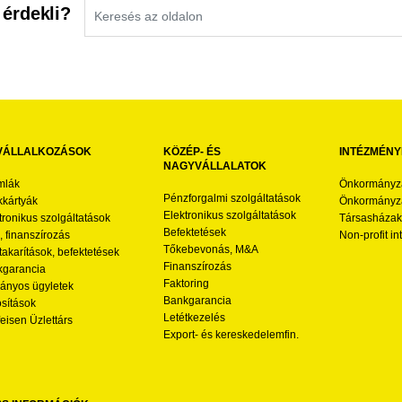
 érdekli?
VÁLLALKOZÁSOK
KÖZÉP- ÉS
INTÉZMÉNY
NAGYVÁLLALATOK
mlák
Önkormányz
Pénzforgalmi szolgáltatások
kártyák
Önkormányza
Elektronikus szolgáltatások
tronikus szolgáltatások
Társasházak
Befektetések
l, finanszírozás
Non-profit i
Tőkebevonás, M&A
akarítások, befektetések
Finanszírozás
garancia
Faktoring
nyos ügyletek
Bankgarancia
osítások
Letétkezelés
feisen Üzlettárs
Export- és kereskedelemfin.