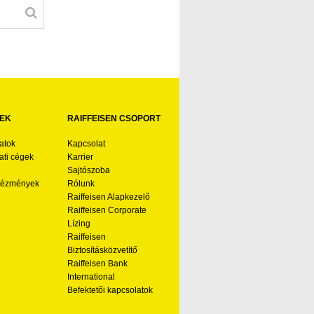
EK
RAIFFEISEN CSOPORT
atok
Kapcsolat
ti cégek
Karrier
Sajtószoba
ntézmények
Rólunk
Raiffeisen Alapkezelő
Raiffeisen Corporate
Lízing
Raiffeisen
Biztosításközvetítő
Raiffeisen Bank
International
Befektetői kapcsolatok