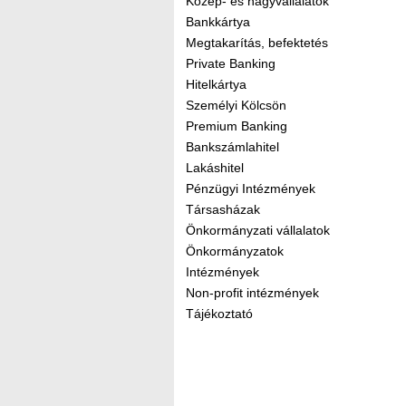
Közép- és nagyvállalatok
Bankkártya
Megtakarítás, befektetés
Private Banking
Hitelkártya
Személyi Kölcsön
Premium Banking
Bankszámlahitel
Lakáshitel
Pénzügyi Intézmények
Társasházak
Önkormányzati vállalatok
Önkormányzatok
Intézmények
Non-profit intézmények
Tájékoztató
Kereső sáv