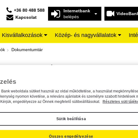
+36 80 488 588
Internetbank
VideoBan
belépés
Kapcsolat
Kisvállalkozások
Közép- és nagyvállalatok
Int
iffeisen BANK
iók
Dokumentumtár
DOKUMENTUMTÁR
Kereső sáv
zelés
n Bank weboldala sütiket használ az oldal működtetése, a használat megkönnyítése
A dokumentum kereséséhez kérjük, írja be a keresőszót a mezőbe.
ékenység nyomon követése, a releváns ajánlatok és személyre szabott hirdetések 
Kérjük, engedélyezze az Önnek megfelelő sütibeállításokat.
Részletes süti tájék
Sütik beállítása
Összes engedélyezése