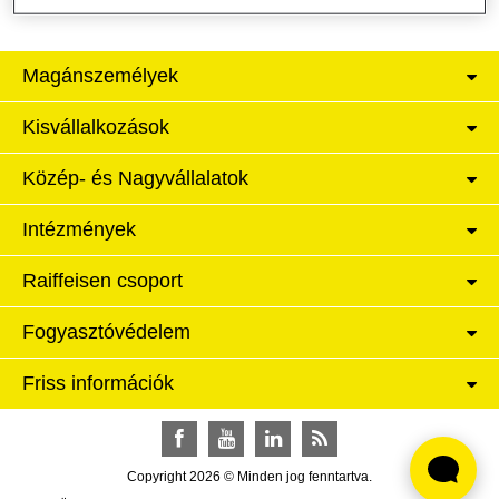
Magánszemélyek
Kisvállalkozások
Közép- és Nagyvállalatok
Intézmények
Raiffeisen csoport
Fogyasztóvédelem
Friss információk
Facebook
YouTube
LinkedIn
RSS
Copyright 2026 © Minden jog fenntartva.