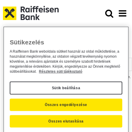
Ugrás a fő tartalomhoz
Dokumentumtár - Raiffeisen BANK
Raiffeisen BANK
Hasznos információk
Dokumentumtár
Sütikezelés
DOKUMENTUMTÁR
A Raiffeisen Bank weboldala sütiket használ az oldal működtetése, a
használat megkönnyítése, az oldalon végzett tevékenység nyomon
Kereső sáv
követése, a releváns ajánlatok és személyre szabott hirdetések
megjelenítése érdekében. Kérjük, engedélyezze az Önnek megfelelő
sütibeállításokat.
Részletes süti tájékoztató
A dokumentum kereséséhez kérjük, írja be a keresőszót a mezőbe.
Sütik beállítása
Kereső sáv
Más is érdekli?
Összes engedélyezése
Összes elutasítása