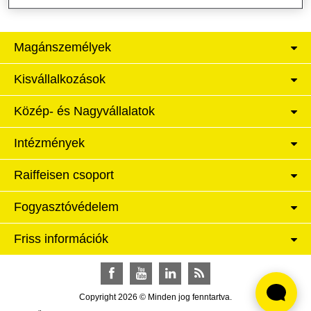
Magánszemélyek
Kisvállalkozások
Közép- és Nagyvállalatok
Intézmények
Raiffeisen csoport
Fogyasztóvédelem
Friss információk
Facebook
YouTube
LinkedIn
RSS
Copyright 2026 © Minden jog fenntartva.