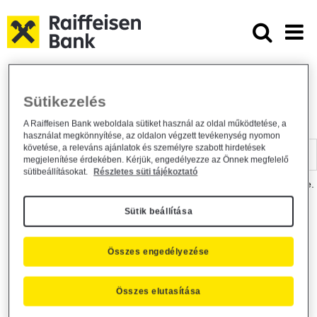
Ugrás a fő tartalomhoz
Dokumentumtár - Raiffeisen BANK
Raiffeisen BANK
Hasznos információk
Dokumentumtár
Sütikezelés
DOKUMENTUMTÁR
A Raiffeisen Bank weboldala sütiket használ az oldal működtetése, a
használat megkönnyítése, az oldalon végzett tevékenység nyomon
Kereső sáv
követése, a releváns ajánlatok és személyre szabott hirdetések
megjelenítése érdekében. Kérjük, engedélyezze az Önnek megfelelő
sütibeállításokat.
Részletes süti tájékoztató
A dokumentum kereséséhez kérjük, írja be a keresőszót a mezőbe.
Sütik beállítása
Kereső sáv
Más is érdekli?
Összes engedélyezése
Összes elutasítása