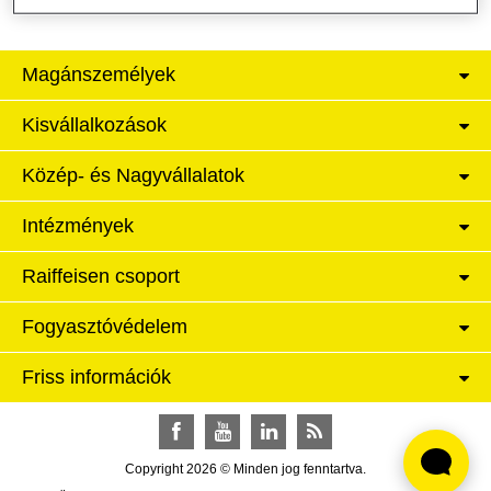
Magánszemélyek
Kisvállalkozások
Közép- és Nagyvállalatok
Intézmények
Raiffeisen csoport
Fogyasztóvédelem
Friss információk
Facebook
YouTube
LinkedIn
RSS
Copyright 2026 © Minden jog fenntartva.