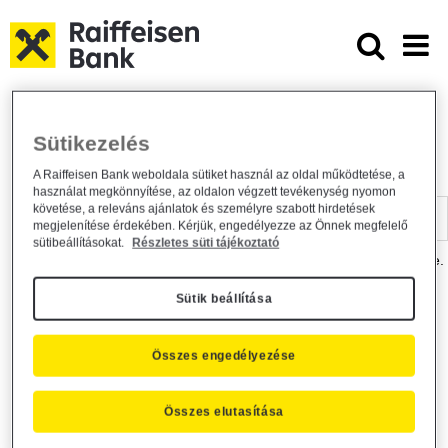
Ugrás a fő tartalomhoz
Dokumentumtár - Raiffeisen BANK
Raiffeisen BANK
Hasznos információk
Dokumentumtár
Sütikezelés
DOKUMENTUMTÁR
A Raiffeisen Bank weboldala sütiket használ az oldal működtetése, a
használat megkönnyítése, az oldalon végzett tevékenység nyomon
Kereső sáv
követése, a releváns ajánlatok és személyre szabott hirdetések
megjelenítése érdekében. Kérjük, engedélyezze az Önnek megfelelő
sütibeállításokat.
Részletes süti tájékoztató
A dokumentum kereséséhez kérjük, írja be a keresőszót a mezőbe.
Sütik beállítása
Kereső sáv
Más is érdekli?
Összes engedélyezése
Összes elutasítása