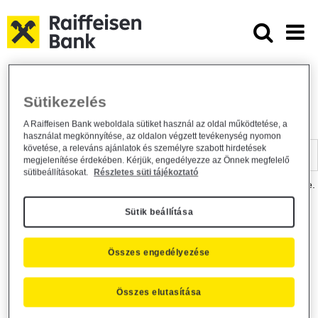
Ugrás a fő tartalomhoz
Dokumentumtár - Raiffeisen BANK
Raiffeisen BANK
Hasznos információk
Dokumentumtár
Sütikezelés
DOKUMENTUMTÁR
A Raiffeisen Bank weboldala sütiket használ az oldal működtetése, a
használat megkönnyítése, az oldalon végzett tevékenység nyomon
Kereső sáv
követése, a releváns ajánlatok és személyre szabott hirdetések
megjelenítése érdekében. Kérjük, engedélyezze az Önnek megfelelő
sütibeállításokat.
Részletes süti tájékoztató
A dokumentum kereséséhez kérjük, írja be a keresőszót a mezőbe.
Sütik beállítása
Kereső sáv
Más is érdekli?
Összes engedélyezése
Összes elutasítása