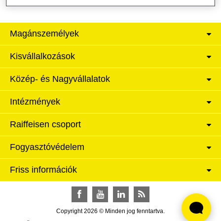
Magánszemélyek
Kisvállalkozások
Közép- és Nagyvállalatok
Intézmények
Raiffeisen csoport
Fogyasztóvédelem
Friss információk
Facebook
YouTube
LinkedIn
RSS
Copyright 2026 © Minden jog fenntartva.