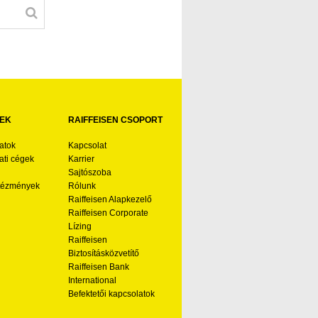
EK
RAIFFEISEN CSOPORT
atok
Kapcsolat
ti cégek
Karrier
Sajtószoba
ntézmények
Rólunk
Raiffeisen Alapkezelő
Raiffeisen Corporate
Lízing
Raiffeisen
Biztosításközvetítő
Raiffeisen Bank
International
Befektetői kapcsolatok