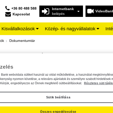
+36 80 488 588
Internetbank
VideoBan
belépés
Kapcsolat
Kisvállalkozások
Közép- és nagyvállalatok
Int
iffeisen BANK
iók
Dokumentumtár
DOKUMENTUMTÁR
Kereső sáv
zelés
n Bank weboldala sütiket használ az oldal működtetése, a használat megkönnyítése
A dokumentum kereséséhez kérjük, írja be a keresőszót a mezőbe.
ékenység nyomon követése, a releváns ajánlatok és személyre szabott hirdetések 
Kérjük, engedélyezze az Önnek megfelelő sütibeállításokat.
Részletes süti tájék
Sütik beállítása
Összes engedélyezése