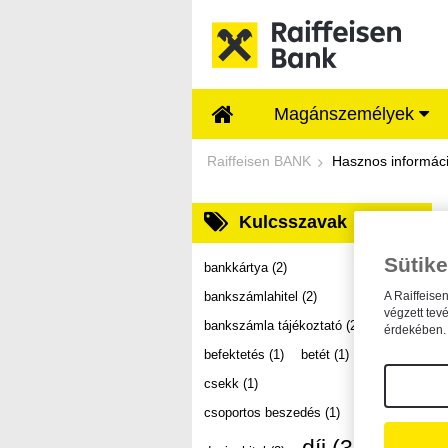
Ugrás a fő tartalomhoz
Magánszemélyek
Dokumentumtár - Ra
Raiffeisen BANK
Hasznos informác
Kulcsszavak
Sütike
bankkártya
(2)
bankszámlahitel
(2)
A Raiffeise
végzett tev
bankszámla tájékoztató
(2)
érdekében. 
befektetés
(1)
betét
(1)
csekk
(1)
csoportos beszedés
(1)