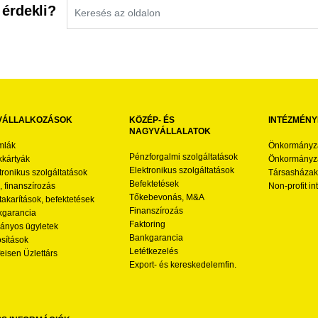
 érdekli?
VÁLLALKOZÁSOK
KÖZÉP- ÉS
INTÉZMÉNY
NAGYVÁLLALATOK
mlák
Önkormányz
Pénzforgalmi szolgáltatások
kártyák
Önkormányza
Elektronikus szolgáltatások
tronikus szolgáltatások
Társasházak
Befektetések
l, finanszírozás
Non-profit i
Tőkebevonás, M&A
akarítások, befektetések
Finanszírozás
garancia
Faktoring
nyos ügyletek
Bankgarancia
osítások
Letétkezelés
feisen Üzlettárs
Export- és kereskedelemfin.