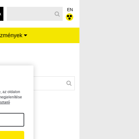
EN
k
ézmények
, az oldalon
megjelenítése
oztató