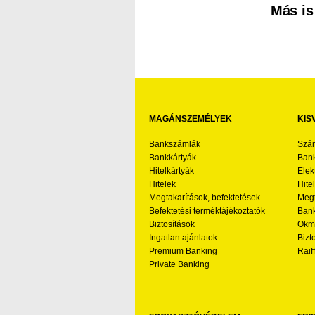
Más is
MAGÁNSZEMÉLYEK
KIS
Bankszámlák
Szá
Bankkártyák
Bank
Hitelkártyák
Elek
Hitelek
Hite
Megtakarítások, befektetések
Megt
Befektetési terméktájékoztatók
Bank
Biztosítások
Okmá
Ingatlan ajánlatok
Bizt
Premium Banking
Raif
Private Banking