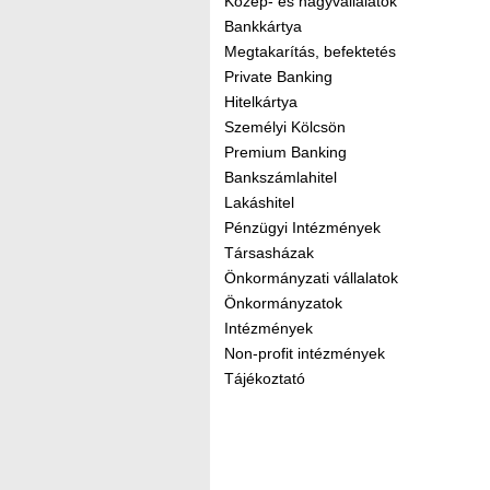
Közép- és nagyvállalatok
Bankkártya
Megtakarítás, befektetés
Private Banking
Hitelkártya
Személyi Kölcsön
Premium Banking
Bankszámlahitel
Lakáshitel
Pénzügyi Intézmények
Társasházak
Önkormányzati vállalatok
Önkormányzatok
Intézmények
Non-profit intézmények
Tájékoztató
Kereső sáv