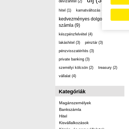
díj
(39)
devizahitel
(2)
hitel
(1)
kamatváltozás
(2)
kedvezményes dolgozói
számla
(9)
készpénzfelvétel
(4)
lakáshitel
(3)
pénztár
(3)
pénzvisszatérítés
(3)
private banking
(3)
személyi kölcsön
(2)
treasury
(2)
vállalat
(4)
Kategóriák
Magánszemélyek
Bankszámla
Hitel
Kisvállalkozások