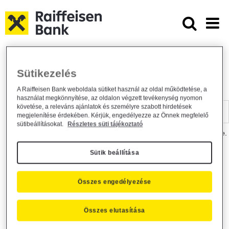
Ugrás a fő tartalomhoz
Dokumentumtár - Raiffeisen BANK
Raiffeisen BANK
Hasznos információk
Dokumentumtár
Sütikezelés
DOKUMENTUMTÁR
A Raiffeisen Bank weboldala sütiket használ az oldal működtetése, a
használat megkönnyítése, az oldalon végzett tevékenység nyomon
Kereső sáv
követése, a releváns ajánlatok és személyre szabott hirdetések
megjelenítése érdekében. Kérjük, engedélyezze az Önnek megfelelő
sütibeállításokat.
Részletes süti tájékoztató
A dokumentum kereséséhez kérjük, írja be a keresőszót a mezőbe.
Sütik beállítása
Kereső sáv
Más is érdekli?
Összes engedélyezése
Összes elutasítása