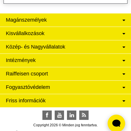
Magánszemélyek
Kisvállalkozások
Közép- és Nagyvállalatok
Intézmények
Raiffeisen csoport
Fogyasztóvédelem
Friss információk
Facebook
YouTube
LinkedIn
RSS
Copyright 2026 © Minden jog fenntartva.