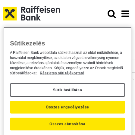
Ugrás a fő tartalomhoz
Dokumentumtár - Raiffeisen BANK
Raiffeisen BANK
Hasznos információk
Dokumentumtár
Sütikezelés
DOKUMENTUMTÁR
A Raiffeisen Bank weboldala sütiket használ az oldal működtetése, a
használat megkönnyítése, az oldalon végzett tevékenység nyomon
Kereső sáv
követése, a releváns ajánlatok és személyre szabott hirdetések
megjelenítése érdekében. Kérjük, engedélyezze az Önnek megfelelő
sütibeállításokat.
Részletes süti tájékoztató
A dokumentum kereséséhez kérjük, írja be a keresőszót a mezőbe.
Sütik beállítása
Kereső sáv
Más is érdekli?
Összes engedélyezése
Összes elutasítása