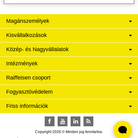
Magánszemélyek
Kisvállalkozások
Közép- és Nagyvállalatok
Intézmények
Raiffeisen csoport
Fogyasztóvédelem
Friss információk
Facebook
YouTube
LinkedIn
RSS
Copyright 2026 © Minden jog fenntartva.