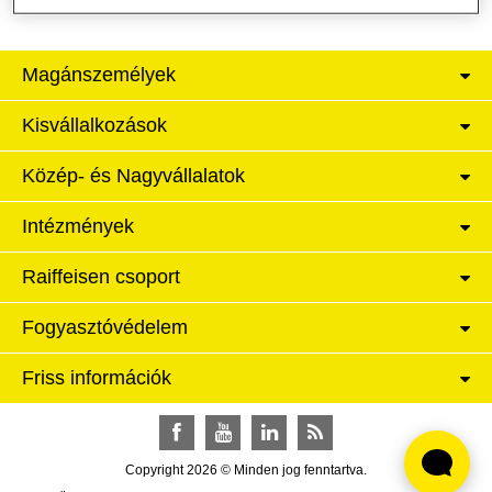
Magánszemélyek
Kisvállalkozások
Közép- és Nagyvállalatok
Intézmények
Raiffeisen csoport
Fogyasztóvédelem
Friss információk
Facebook
YouTube
LinkedIn
RSS
Copyright 2026 © Minden jog fenntartva.