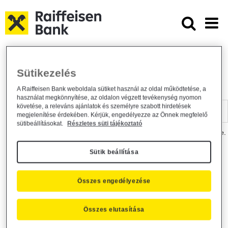
Ugrás a fő tartalomhoz
Dokumentumtár - Raiffeisen BANK
Raiffeisen BANK
Hasznos információk
Dokumentumtár
Sütikezelés
DOKUMENTUMTÁR
A Raiffeisen Bank weboldala sütiket használ az oldal működtetése, a
használat megkönnyítése, az oldalon végzett tevékenység nyomon
Kereső sáv
követése, a releváns ajánlatok és személyre szabott hirdetések
megjelenítése érdekében. Kérjük, engedélyezze az Önnek megfelelő
sütibeállításokat.
Részletes süti tájékoztató
A dokumentum kereséséhez kérjük, írja be a keresőszót a mezőbe.
Sütik beállítása
Kereső sáv
Más is érdekli?
Összes engedélyezése
Összes elutasítása