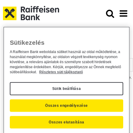
Ugrás a fő tartalomhoz
Dokumentumtár - Raiffeisen BANK
Raiffeisen BANK
Hasznos információk
Dokumentumtár
Sütikezelés
DOKUMENTUMTÁR
A Raiffeisen Bank weboldala sütiket használ az oldal működtetése, a
használat megkönnyítése, az oldalon végzett tevékenység nyomon
Kereső sáv
követése, a releváns ajánlatok és személyre szabott hirdetések
megjelenítése érdekében. Kérjük, engedélyezze az Önnek megfelelő
sütibeállításokat.
Részletes süti tájékoztató
A dokumentum kereséséhez kérjük, írja be a keresőszót a mezőbe.
Sütik beállítása
Kereső sáv
Más is érdekli?
Összes engedélyezése
Összes elutasítása