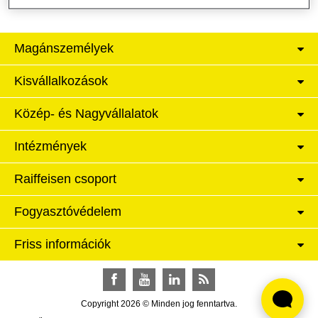
Magánszemélyek
Kisvállalkozások
Közép- és Nagyvállalatok
Intézmények
Raiffeisen csoport
Fogyasztóvédelem
Friss információk
Facebook
YouTube
LinkedIn
RSS
Copyright 2026 © Minden jog fenntartva.