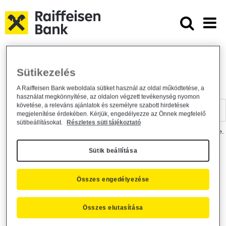
Ugrás a fő tartalomhoz
Dokumentumtár - Raiffeisen BANK
Raiffeisen BANK
Hasznos információk
Dokumentumtár
Sütikezelés
DOKUMENTUMTÁR
A Raiffeisen Bank weboldala sütiket használ az oldal működtetése, a
használat megkönnyítése, az oldalon végzett tevékenység nyomon
Kereső sáv
követése, a releváns ajánlatok és személyre szabott hirdetések
megjelenítése érdekében. Kérjük, engedélyezze az Önnek megfelelő
sütibeállításokat.
Részletes süti tájékoztató
A dokumentum kereséséhez kérjük, írja be a keresőszót a mezőbe.
Sütik beállítása
Kereső sáv
Más is érdekli?
Összes engedélyezése
Összes elutasítása