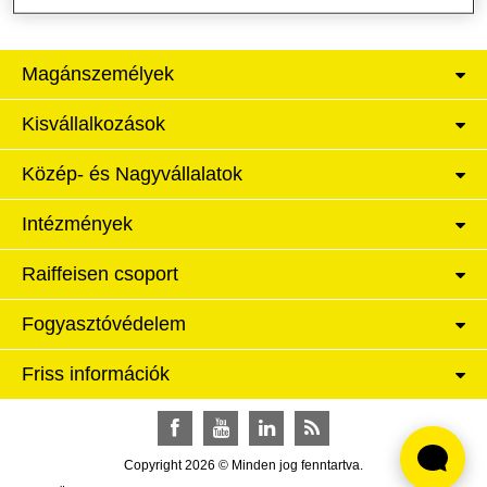
Magánszemélyek
Kisvállalkozások
Közép- és Nagyvállalatok
Intézmények
Raiffeisen csoport
Fogyasztóvédelem
Friss információk
Facebook
YouTube
LinkedIn
RSS
Copyright 2026 © Minden jog fenntartva.