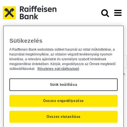
Ugrás a fő tartalomhoz
Dokumentumtár - Raiffeisen BANK
Raiffeisen BANK
Hasznos információk
Dokumentumtár
Sütikezelés
DOKUMENTUMTÁR
A Raiffeisen Bank weboldala sütiket használ az oldal működtetése, a
használat megkönnyítése, az oldalon végzett tevékenység nyomon
Kereső sáv
követése, a releváns ajánlatok és személyre szabott hirdetések
megjelenítése érdekében. Kérjük, engedélyezze az Önnek megfelelő
sütibeállításokat.
Részletes süti tájékoztató
A dokumentum kereséséhez kérjük, írja be a keresőszót a mezőbe.
Sütik beállítása
Kereső sáv
Más is érdekli?
Összes engedélyezése
Összes elutasítása