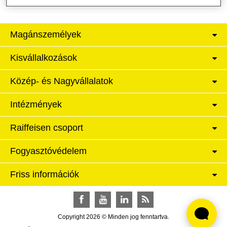
Magánszemélyek
Kisvállalkozások
Közép- és Nagyvállalatok
Intézmények
Raiffeisen csoport
Fogyasztóvédelem
Friss információk
Facebook
YouTube
LinkedIn
RSS
Copyright 2026 © Minden jog fenntartva.