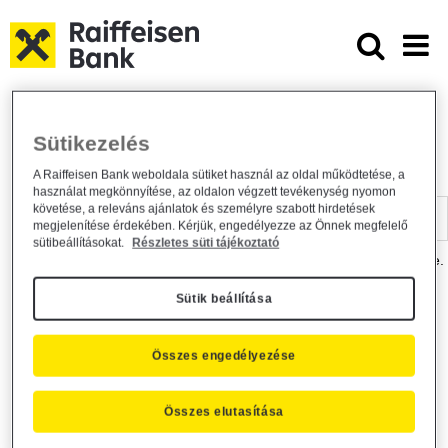
Ugrás a fő tartalomhoz
Dokumentumtár - Raiffeisen BANK
Raiffeisen BANK
Hasznos információk
Dokumentumtár
Sütikezelés
DOKUMENTUMTÁR
A Raiffeisen Bank weboldala sütiket használ az oldal működtetése, a
használat megkönnyítése, az oldalon végzett tevékenység nyomon
Kereső sáv
követése, a releváns ajánlatok és személyre szabott hirdetések
megjelenítése érdekében. Kérjük, engedélyezze az Önnek megfelelő
sütibeállításokat.
Részletes süti tájékoztató
A dokumentum kereséséhez kérjük, írja be a keresőszót a mezőbe.
Sütik beállítása
Kereső sáv
Más is érdekli?
Összes engedélyezése
Összes elutasítása