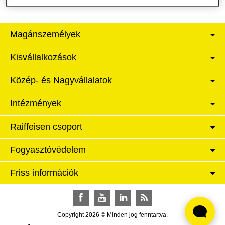
Magánszemélyek
Kisvállalkozások
Közép- és Nagyvállalatok
Intézmények
Raiffeisen csoport
Fogyasztóvédelem
Friss információk
Facebook
YouTube
LinkedIn
RSS
Copyright 2026 © Minden jog fenntartva.