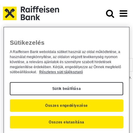
Ugrás a fő tartalomhoz
Dokumentumtár - Raiffeisen BANK
Raiffeisen BANK
Hasznos információk
Dokumentumtár
Sütikezelés
DOKUMENTUMTÁR
A Raiffeisen Bank weboldala sütiket használ az oldal működtetése, a
használat megkönnyítése, az oldalon végzett tevékenység nyomon
Kereső sáv
követése, a releváns ajánlatok és személyre szabott hirdetések
megjelenítése érdekében. Kérjük, engedélyezze az Önnek megfelelő
sütibeállításokat.
Részletes süti tájékoztató
A dokumentum kereséséhez kérjük, írja be a keresőszót a mezőbe.
Sütik beállítása
Kereső sáv
Más is érdekli?
Összes engedélyezése
Összes elutasítása