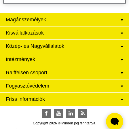
Magánszemélyek
Kisvállalkozások
Közép- és Nagyvállalatok
Intézmények
Raiffeisen csoport
Fogyasztóvédelem
Friss információk
Facebook
YouTube
LinkedIn
RSS
Copyright 2026 © Minden jog fenntartva.