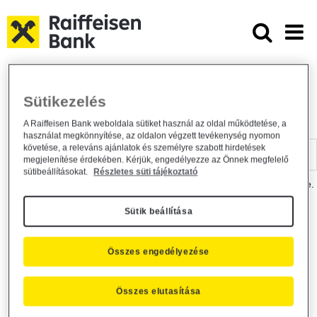
Ugrás a fő tartalomhoz
Dokumentumtár - Raiffeisen BANK
Raiffeisen BANK
Hasznos információk
Dokumentumtár
Sütikezelés
DOKUMENTUMTÁR
A Raiffeisen Bank weboldala sütiket használ az oldal működtetése, a
használat megkönnyítése, az oldalon végzett tevékenység nyomon
Kereső sáv
követése, a releváns ajánlatok és személyre szabott hirdetések
megjelenítése érdekében. Kérjük, engedélyezze az Önnek megfelelő
sütibeállításokat.
Részletes süti tájékoztató
A dokumentum kereséséhez kérjük, írja be a keresőszót a mezőbe.
Sütik beállítása
Kereső sáv
Más is érdekli?
Összes engedélyezése
Összes elutasítása