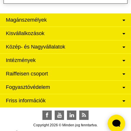
Magánszemélyek
Kisvállalkozások
Közép- és Nagyvállalatok
Intézmények
Raiffeisen csoport
Fogyasztóvédelem
Friss információk
Facebook
YouTube
LinkedIn
RSS
Copyright 2026 © Minden jog fenntartva.