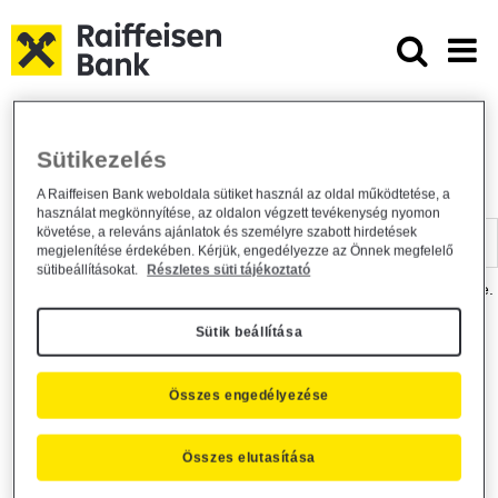
Ugrás a fő tartalomhoz
Dokumentumtár - Raiffeisen BANK
Raiffeisen BANK
Hasznos információk
Dokumentumtár
Sütikezelés
DOKUMENTUMTÁR
A Raiffeisen Bank weboldala sütiket használ az oldal működtetése, a
használat megkönnyítése, az oldalon végzett tevékenység nyomon
Kereső sáv
követése, a releváns ajánlatok és személyre szabott hirdetések
megjelenítése érdekében. Kérjük, engedélyezze az Önnek megfelelő
sütibeállításokat.
Részletes süti tájékoztató
A dokumentum kereséséhez kérjük, írja be a keresőszót a mezőbe.
Sütik beállítása
Kereső sáv
Más is érdekli?
Összes engedélyezése
Összes elutasítása