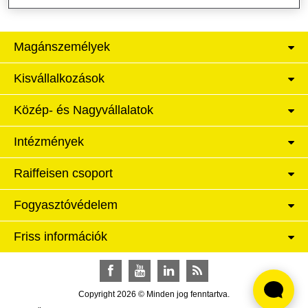
Magánszemélyek
Kisvállalkozások
Közép- és Nagyvállalatok
Intézmények
Raiffeisen csoport
Fogyasztóvédelem
Friss információk
Facebook
YouTube
LinkedIn
RSS
Copyright 2026 © Minden jog fenntartva.