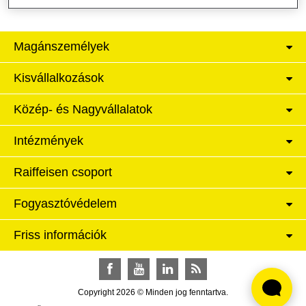
Magánszemélyek
Kisvállalkozások
Közép- és Nagyvállalatok
Intézmények
Raiffeisen csoport
Fogyasztóvédelem
Friss információk
Facebook
YouTube
LinkedIn
RSS
Copyright 2026 © Minden jog fenntartva.