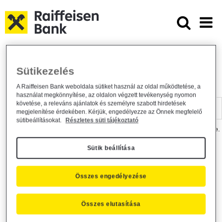
Ugrás a fő tartalomhoz
Dokumentumtár - Raiffeisen BANK
Raiffeisen BANK
Hasznos információk
Dokumentumtár
Sütikezelés
DOKUMENTUMTÁR
A Raiffeisen Bank weboldala sütiket használ az oldal működtetése, a
használat megkönnyítése, az oldalon végzett tevékenység nyomon
Kereső sáv
követése, a releváns ajánlatok és személyre szabott hirdetések
megjelenítése érdekében. Kérjük, engedélyezze az Önnek megfelelő
sütibeállításokat.
Részletes süti tájékoztató
A dokumentum kereséséhez kérjük, írja be a keresőszót a mezőbe.
Sütik beállítása
Kereső sáv
Más is érdekli?
Összes engedélyezése
Összes elutasítása