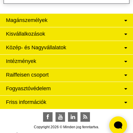
Magánszemélyek
Kisvállalkozások
Közép- és Nagyvállalatok
Intézmények
Raiffeisen csoport
Fogyasztóvédelem
Friss információk
Facebook
YouTube
LinkedIn
RSS
Copyright 2026 © Minden jog fenntartva.