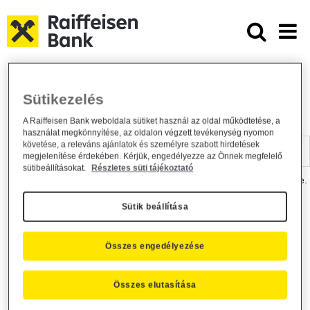
Ugrás a fő tartalomhoz
Dokumentumtár - Raiffeisen BANK
Raiffeisen BANK
Hasznos információk
Dokumentumtár
Sütikezelés
DOKUMENTUMTÁR
A Raiffeisen Bank weboldala sütiket használ az oldal működtetése, a
használat megkönnyítése, az oldalon végzett tevékenység nyomon
Kereső sáv
követése, a releváns ajánlatok és személyre szabott hirdetések
megjelenítése érdekében. Kérjük, engedélyezze az Önnek megfelelő
sütibeállításokat.
Részletes süti tájékoztató
A dokumentum kereséséhez kérjük, írja be a keresőszót a mezőbe.
Sütik beállítása
Kereső sáv
Más is érdekli?
Összes engedélyezése
Összes elutasítása