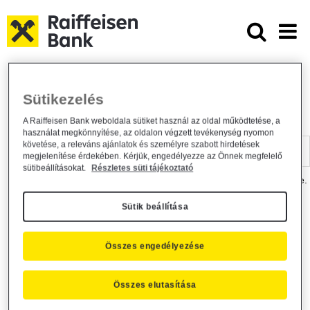
Ugrás a fő tartalomhoz
Dokumentumtár - Raiffeisen BANK
Raiffeisen BANK
Hasznos információk
Dokumentumtár
Sütikezelés
DOKUMENTUMTÁR
A Raiffeisen Bank weboldala sütiket használ az oldal működtetése, a
használat megkönnyítése, az oldalon végzett tevékenység nyomon
Kereső sáv
követése, a releváns ajánlatok és személyre szabott hirdetések
megjelenítése érdekében. Kérjük, engedélyezze az Önnek megfelelő
sütibeállításokat.
Részletes süti tájékoztató
A dokumentum kereséséhez kérjük, írja be a keresőszót a mezőbe.
Sütik beállítása
Kereső sáv
Más is érdekli?
Összes engedélyezése
Összes elutasítása