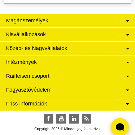
Magánszemélyek
Kisvállalkozások
Közép- és Nagyvállalatok
Intézmények
Raiffeisen csoport
Fogyasztóvédelem
Friss információk
Facebook
YouTube
LinkedIn
RSS
Copyright 2026 © Minden jog fenntartva.