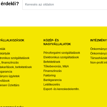
 érdekli?
VÁLLALKOZÁSOK
KÖZÉP- ÉS
INTÉZMÉNY
NAGYVÁLLALATOK
mlák
Önkormányz
Pénzforgalmi szolgáltatások
kártyák
Önkormányza
Elektronikus szolgáltatások
tronikus szolgáltatások
Társasházak
Befektetések
l, finanszírozás
Non-profit i
Tőkebevonás, M&A
akarítások, befektetések
Finanszírozás
garancia
Faktoring
nyos ügyletek
Bankgarancia
osítások
Letétkezelés
feisen Üzlettárs
Export- és kereskedelemfin.