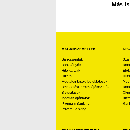
Más is
MAGÁNSZEMÉLYEK
KIS
Bankszámlák
Szá
Bankkártyák
Bank
Hitelkártyák
Elek
Hitelek
Hite
Megtakarítások, befektetések
Megt
Befektetési terméktájékoztatók
Bank
Biztosítások
Okmá
Ingatlan ajánlatok
Bizt
Premium Banking
Raif
Private Banking