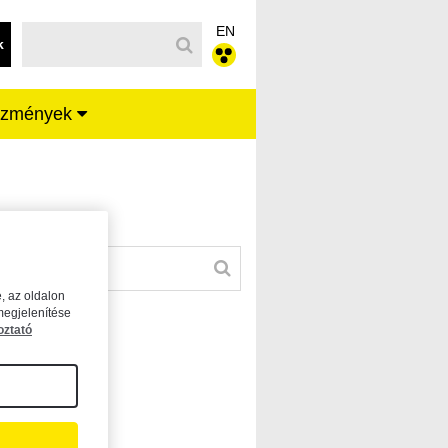
EN
k
ézmények
, az oldalon
megjelenítése
oztató