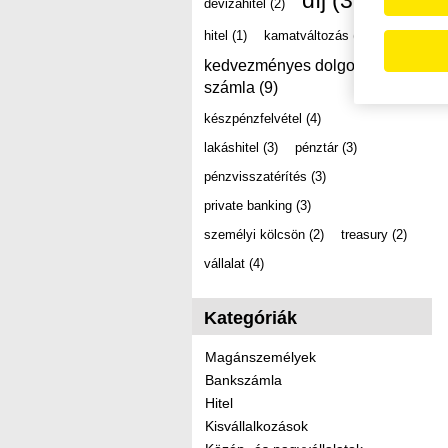
díj
(39)
devizahitel
(2)
hitel
(1)
kamatváltozás
(2)
kedvezményes dolgozói
számla
(9)
készpénzfelvétel
(4)
lakáshitel
(3)
pénztár
(3)
pénzvisszatérítés
(3)
private banking
(3)
személyi kölcsön
(2)
treasury
(2)
vállalat
(4)
Kategóriák
Magánszemélyek
Bankszámla
Hitel
Kisvállalkozások