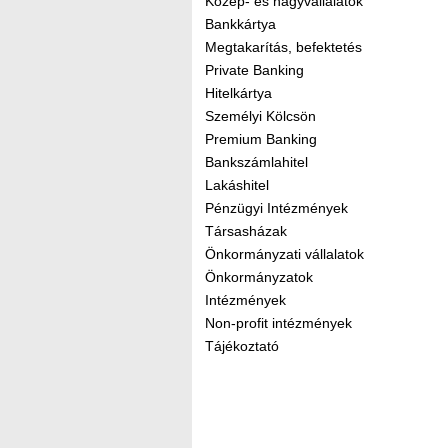
Közép- és nagyvállalatok
Bankkártya
Megtakarítás, befektetés
Private Banking
Hitelkártya
Személyi Kölcsön
Premium Banking
Bankszámlahitel
Lakáshitel
Pénzügyi Intézmények
Társasházak
Önkormányzati vállalatok
Önkormányzatok
Intézmények
Non-profit intézmények
Tájékoztató
Kereső sáv