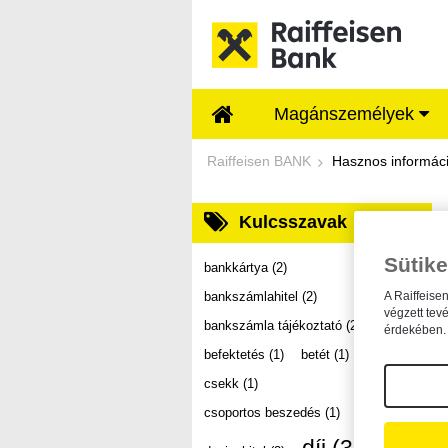
Ugrás a fő tartalomhoz
Magánszemélyek
Dokumentumtár - Ra
Raiffeisen BANK
Hasznos informác
Kulcsszavak
Sütike
bankkártya
(2)
bankszámlahitel
(2)
A Raiffeise
végzett tev
bankszámla tájékoztató
(2)
érdekében. 
befektetés
(1)
betét
(1)
csekk
(1)
csoportos beszedés
(1)