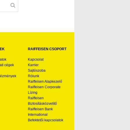
EK
RAIFFEISEN CSOPORT
atok
Kapcsolat
ti cégek
Karrier
Sajtószoba
ntézmények
Rólunk
Raiffeisen Alapkezelő
Raiffeisen Corporate
Lízing
Raiffeisen
Biztosításközvetítő
Raiffeisen Bank
International
Befektetői kapcsolatok