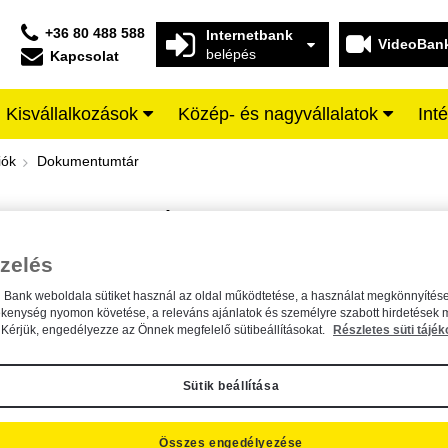
+36 80 488 588
Internetbank
VideoBan
belépés
Kapcsolat
Kisvállalkozások
Közép- és nagyvállalatok
Int
iffeisen BANK
iók
Dokumentumtár
DOKUMENTUMTÁR
Kereső sáv
zelés
n Bank weboldala sütiket használ az oldal működtetése, a használat megkönnyítése
A dokumentum kereséséhez kérjük, írja be a keresőszót a mezőbe.
ékenység nyomon követése, a releváns ajánlatok és személyre szabott hirdetések 
Kérjük, engedélyezze az Önnek megfelelő sütibeállításokat.
Részletes süti tájék
Sütik beállítása
Összes engedélyezése