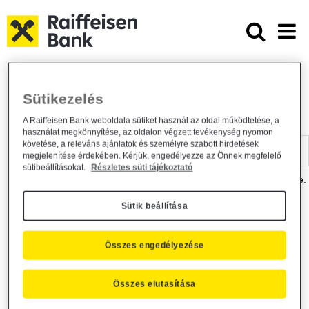
Ugrás a fő tartalomhoz
Dokumentumtár - Raiffeisen BANK
Raiffeisen BANK
Hasznos információk
Dokumentumtár
Sütikezelés
DOKUMENTUMTÁR
A Raiffeisen Bank weboldala sütiket használ az oldal működtetése, a
használat megkönnyítése, az oldalon végzett tevékenység nyomon
Kereső sáv
követése, a releváns ajánlatok és személyre szabott hirdetések
megjelenítése érdekében. Kérjük, engedélyezze az Önnek megfelelő
sütibeállításokat.
Részletes süti tájékoztató
A dokumentum kereséséhez kérjük, írja be a keresőszót a mezőbe.
Sütik beállítása
Kereső sáv
Más is érdekli?
Összes engedélyezése
Összes elutasítása