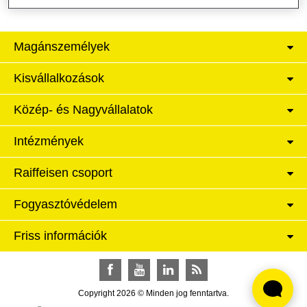
Magánszemélyek
Kisvállalkozások
Közép- és Nagyvállalatok
Intézmények
Raiffeisen csoport
Fogyasztóvédelem
Friss információk
Facebook
YouTube
LinkedIn
RSS
Copyright 2026 © Minden jog fenntartva.