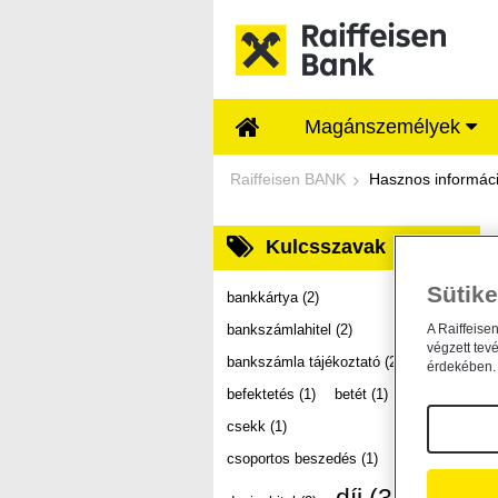
Ugrás a fő tartalomhoz
Magánszemélyek
Dokumentumtár - Ra
Raiffeisen BANK
Hasznos informác
Kulcsszavak
Sütike
bankkártya
(2)
bankszámlahitel
(2)
A Raiffeise
végzett tev
bankszámla tájékoztató
(2)
érdekében. 
befektetés
(1)
betét
(1)
csekk
(1)
csoportos beszedés
(1)