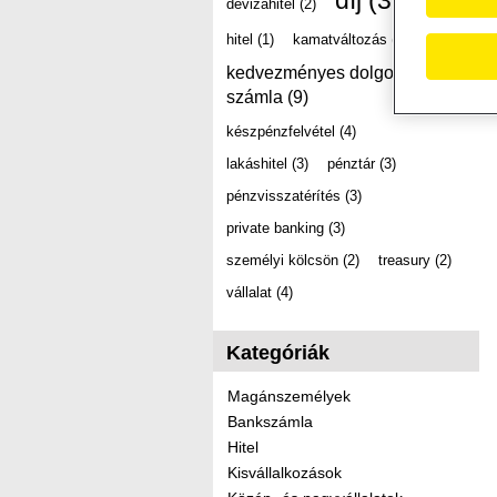
díj
(39)
devizahitel
(2)
hitel
(1)
kamatváltozás
(2)
kedvezményes dolgozói
számla
(9)
készpénzfelvétel
(4)
lakáshitel
(3)
pénztár
(3)
pénzvisszatérítés
(3)
private banking
(3)
személyi kölcsön
(2)
treasury
(2)
vállalat
(4)
Kategóriák
Magánszemélyek
Bankszámla
Hitel
Kisvállalkozások