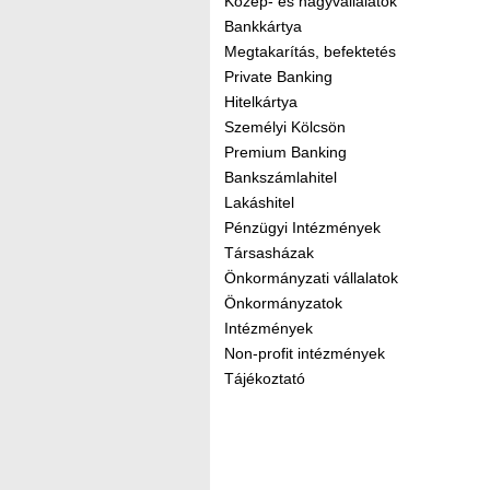
Közép- és nagyvállalatok
Bankkártya
Megtakarítás, befektetés
Private Banking
Hitelkártya
Személyi Kölcsön
Premium Banking
Bankszámlahitel
Lakáshitel
Pénzügyi Intézmények
Társasházak
Önkormányzati vállalatok
Önkormányzatok
Intézmények
Non-profit intézmények
Tájékoztató
Kereső sáv