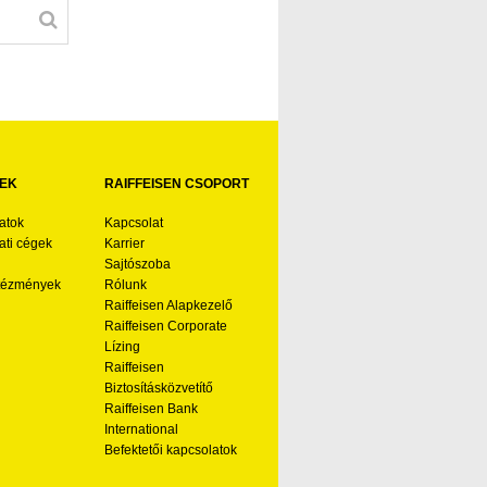
EK
RAIFFEISEN CSOPORT
atok
Kapcsolat
ti cégek
Karrier
Sajtószoba
ntézmények
Rólunk
Raiffeisen Alapkezelő
Raiffeisen Corporate
Lízing
Raiffeisen
Biztosításközvetítő
Raiffeisen Bank
International
Befektetői kapcsolatok