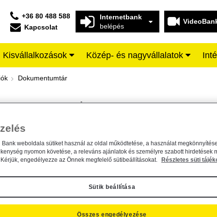
+36 80 488 588
Internetbank
VideoBan
belépés
Kapcsolat
Kisvállalkozások
Közép- és nagyvállalatok
Int
iffeisen BANK
iók
Dokumentumtár
DOKUMENTUMTÁR
Kereső sáv
zelés
n Bank weboldala sütiket használ az oldal működtetése, a használat megkönnyítése
A dokumentum kereséséhez kérjük, írja be a keresőszót a mezőbe.
ékenység nyomon követése, a releváns ajánlatok és személyre szabott hirdetések 
Kérjük, engedélyezze az Önnek megfelelő sütibeállításokat.
Részletes süti tájék
Sütik beállítása
Összes engedélyezése