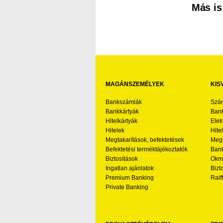
Más is
MAGÁNSZEMÉLYEK
KIS
Bankszámlák
Szá
Bankkártyák
Bank
Hitelkártyák
Elek
Hitelek
Hite
Megtakarítások, befektetések
Megt
Befektetési terméktájékoztatók
Bank
Biztosítások
Okmá
Ingatlan ajánlatok
Bizt
Premium Banking
Raif
Private Banking