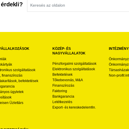
 érdekli?
VÁLLALKOZÁSOK
KÖZÉP- ÉS
INTÉZMÉNY
NAGYVÁLLALATOK
mlák
Önkormányz
Pénzforgalmi szolgáltatások
kártyák
Önkormányza
Elektronikus szolgáltatások
tronikus szolgáltatások
Társasházak
Befektetések
l, finanszírozás
Non-profit i
Tőkebevonás, M&A
akarítások, befektetések
Finanszírozás
garancia
Faktoring
nyos ügyletek
Bankgarancia
osítások
Letétkezelés
feisen Üzlettárs
Export- és kereskedelemfin.