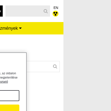
EN
k
ézmények
, az oldalon
megjelenítése
oztató