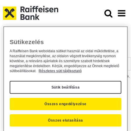
Ugrás a fő tartalomhoz
Dokumentumtár - Raiffeisen BANK
Raiffeisen BANK
Hasznos információk
Dokumentumtár
Sütikezelés
DOKUMENTUMTÁR
A Raiffeisen Bank weboldala sütiket használ az oldal működtetése, a
használat megkönnyítése, az oldalon végzett tevékenység nyomon
Kereső sáv
követése, a releváns ajánlatok és személyre szabott hirdetések
megjelenítése érdekében. Kérjük, engedélyezze az Önnek megfelelő
sütibeállításokat.
Részletes süti tájékoztató
A dokumentum kereséséhez kérjük, írja be a keresőszót a mezőbe.
Sütik beállítása
Kereső sáv
Más is érdekli?
Összes engedélyezése
Összes elutasítása