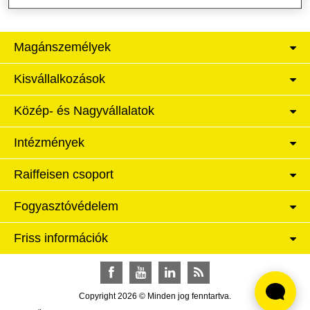
Magánszemélyek
Kisvállalkozások
Közép- és Nagyvállalatok
Intézmények
Raiffeisen csoport
Fogyasztóvédelem
Friss információk
Facebook
YouTube
LinkedIn
RSS
Copyright 2026 © Minden jog fenntartva.