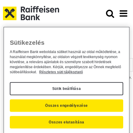
Ugrás a fő tartalomhoz
Dokumentumtár - Raiffeisen BANK
Raiffeisen BANK
Hasznos információk
Dokumentumtár
Sütikezelés
DOKUMENTUMTÁR
A Raiffeisen Bank weboldala sütiket használ az oldal működtetése, a
használat megkönnyítése, az oldalon végzett tevékenység nyomon
Kereső sáv
követése, a releváns ajánlatok és személyre szabott hirdetések
megjelenítése érdekében. Kérjük, engedélyezze az Önnek megfelelő
sütibeállításokat.
Részletes süti tájékoztató
A dokumentum kereséséhez kérjük, írja be a keresőszót a mezőbe.
Sütik beállítása
Kereső sáv
Más is érdekli?
Összes engedélyezése
Összes elutasítása