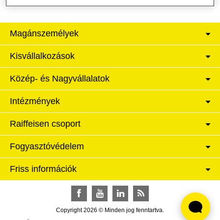
Magánszemélyek
Kisvállalkozások
Közép- és Nagyvállalatok
Intézmények
Raiffeisen csoport
Fogyasztóvédelem
Friss információk
Facebook
YouTube
LinkedIn
RSS
Copyright 2026 © Minden jog fenntartva.