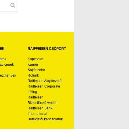
EK
RAIFFEISEN CSOPORT
atok
Kapcsolat
ti cégek
Karrier
Sajtószoba
ntézmények
Rólunk
Raiffeisen Alapkezelő
Raiffeisen Corporate
Lízing
Raiffeisen
Biztosításközvetítő
Raiffeisen Bank
International
Befektetői kapcsolatok