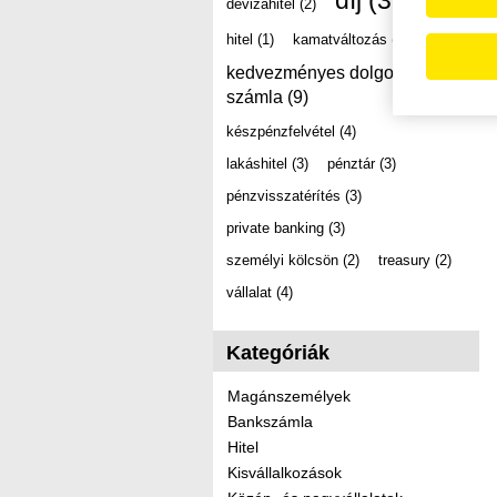
díj
(39)
devizahitel
(2)
hitel
(1)
kamatváltozás
(2)
kedvezményes dolgozói
számla
(9)
készpénzfelvétel
(4)
lakáshitel
(3)
pénztár
(3)
pénzvisszatérítés
(3)
private banking
(3)
személyi kölcsön
(2)
treasury
(2)
vállalat
(4)
Kategóriák
Magánszemélyek
Bankszámla
Hitel
Kisvállalkozások