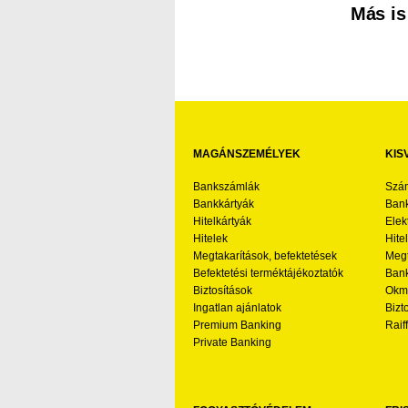
Más is
MAGÁNSZEMÉLYEK
KIS
Bankszámlák
Szá
Bankkártyák
Bank
Hitelkártyák
Elek
Hitelek
Hite
Megtakarítások, befektetések
Megt
Befektetési terméktájékoztatók
Bank
Biztosítások
Okmá
Ingatlan ajánlatok
Bizt
Premium Banking
Raif
Private Banking