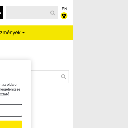
EN
k
ézmények
, az oldalon
megjelenítése
oztató