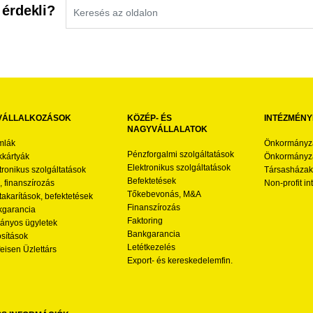
 érdekli?
VÁLLALKOZÁSOK
KÖZÉP- ÉS
INTÉZMÉNY
NAGYVÁLLALATOK
mlák
Önkormányz
Pénzforgalmi szolgáltatások
kártyák
Önkormányza
Elektronikus szolgáltatások
tronikus szolgáltatások
Társasházak
Befektetések
l, finanszírozás
Non-profit i
Tőkebevonás, M&A
akarítások, befektetések
Finanszírozás
garancia
Faktoring
nyos ügyletek
Bankgarancia
osítások
Letétkezelés
feisen Üzlettárs
Export- és kereskedelemfin.