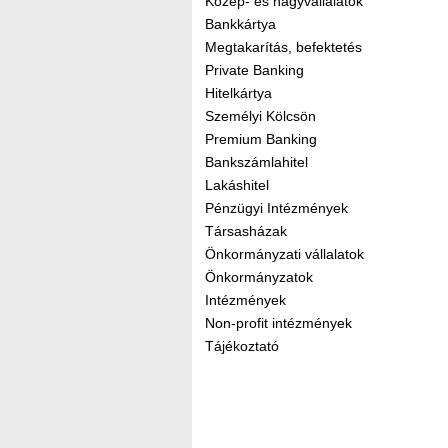
Közép- és nagyvállalatok
Bankkártya
Megtakarítás, befektetés
Private Banking
Hitelkártya
Személyi Kölcsön
Premium Banking
Bankszámlahitel
Lakáshitel
Pénzügyi Intézmények
Társasházak
Önkormányzati vállalatok
Önkormányzatok
Intézmények
Non-profit intézmények
Tájékoztató
Kereső sáv