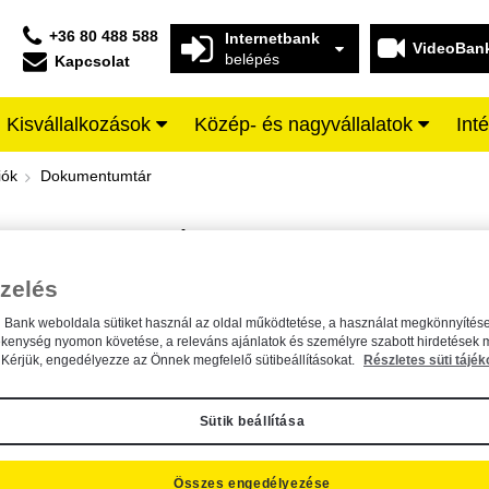
+36 80 488 588
Internetbank
VideoBan
belépés
Kapcsolat
Kisvállalkozások
Közép- és nagyvállalatok
Int
iffeisen BANK
iók
Dokumentumtár
DOKUMENTUMTÁR
Kereső sáv
zelés
n Bank weboldala sütiket használ az oldal működtetése, a használat megkönnyítése
A dokumentum kereséséhez kérjük, írja be a keresőszót a mezőbe.
ékenység nyomon követése, a releváns ajánlatok és személyre szabott hirdetések 
Kérjük, engedélyezze az Önnek megfelelő sütibeállításokat.
Részletes süti tájék
Sütik beállítása
Összes engedélyezése