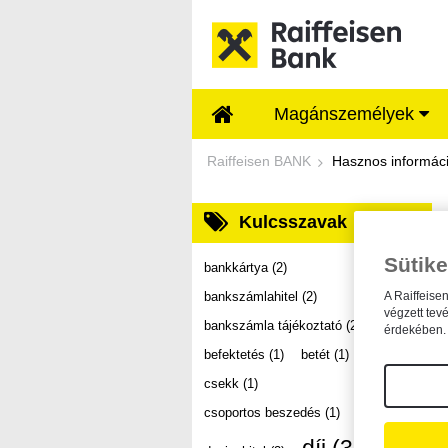
Ugrás a fő tartalomhoz
Magánszemélyek
Dokumentumtár - Ra
Raiffeisen BANK
Hasznos informác
Kulcsszavak
Sütike
bankkártya
(2)
bankszámlahitel
(2)
A Raiffeise
végzett tev
bankszámla tájékoztató
(2)
érdekében. 
befektetés
(1)
betét
(1)
csekk
(1)
csoportos beszedés
(1)