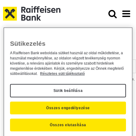
Ugrás a fő tartalomhoz
Dokumentumtár - Raiffeisen BANK
Raiffeisen BANK
Hasznos információk
Dokumentumtár
Sütikezelés
DOKUMENTUMTÁR
A Raiffeisen Bank weboldala sütiket használ az oldal működtetése, a
használat megkönnyítése, az oldalon végzett tevékenység nyomon
Kereső sáv
követése, a releváns ajánlatok és személyre szabott hirdetések
megjelenítése érdekében. Kérjük, engedélyezze az Önnek megfelelő
sütibeállításokat.
Részletes süti tájékoztató
A dokumentum kereséséhez kérjük, írja be a keresőszót a mezőbe.
Sütik beállítása
Kereső sáv
Más is érdekli?
Összes engedélyezése
Összes elutasítása