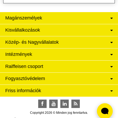
Magánszemélyek
Kisvállalkozások
Közép- és Nagyvállalatok
Intézmények
Raiffeisen csoport
Fogyasztóvédelem
Friss információk
Facebook
YouTube
LinkedIn
RSS
Copyright 2026 © Minden jog fenntartva.