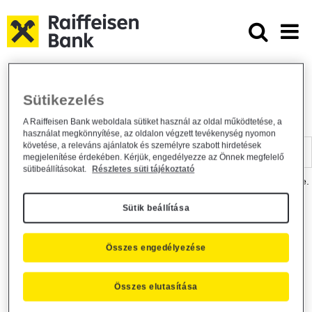
Ugrás a fő tartalomhoz
Dokumentumtár - Raiffeisen BANK
Raiffeisen BANK
Hasznos információk
Dokumentumtár
Sütikezelés
DOKUMENTUMTÁR
A Raiffeisen Bank weboldala sütiket használ az oldal működtetése, a
használat megkönnyítése, az oldalon végzett tevékenység nyomon
Kereső sáv
követése, a releváns ajánlatok és személyre szabott hirdetések
megjelenítése érdekében. Kérjük, engedélyezze az Önnek megfelelő
sütibeállításokat.
Részletes süti tájékoztató
A dokumentum kereséséhez kérjük, írja be a keresőszót a mezőbe.
Sütik beállítása
Kereső sáv
Más is érdekli?
Összes engedélyezése
Összes elutasítása