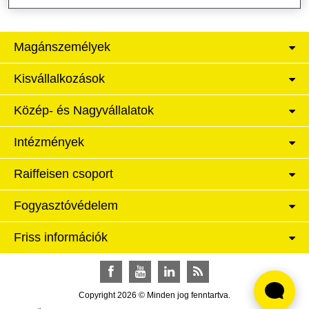
Magánszemélyek
Kisvállalkozások
Közép- és Nagyvállalatok
Intézmények
Raiffeisen csoport
Fogyasztóvédelem
Friss információk
Facebook
YouTube
LinkedIn
RSS
Copyright 2026 © Minden jog fenntartva.