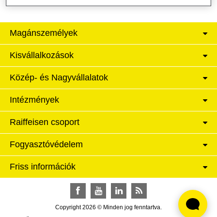
Magánszemélyek
Kisvállalkozások
Közép- és Nagyvállalatok
Intézmények
Raiffeisen csoport
Fogyasztóvédelem
Friss információk
Facebook
YouTube
LinkedIn
RSS
Copyright 2026 © Minden jog fenntartva.