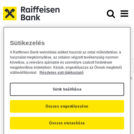
Ugrás a fő tartalomhoz
Dokumentumtár - Raiffeisen BANK
Raiffeisen BANK
Hasznos információk
Dokumentumtár
Sütikezelés
DOKUMENTUMTÁR
A Raiffeisen Bank weboldala sütiket használ az oldal működtetése, a
használat megkönnyítése, az oldalon végzett tevékenység nyomon
Kereső sáv
követése, a releváns ajánlatok és személyre szabott hirdetések
megjelenítése érdekében. Kérjük, engedélyezze az Önnek megfelelő
sütibeállításokat.
Részletes süti tájékoztató
A dokumentum kereséséhez kérjük, írja be a keresőszót a mezőbe.
Sütik beállítása
Kereső sáv
Más is érdekli?
Összes engedélyezése
Összes elutasítása