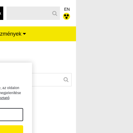
EN
k
ézmények
, az oldalon
megjelenítése
oztató