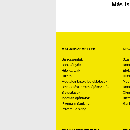
Más is
MAGÁNSZEMÉLYEK
KIS
Bankszámlák
Szá
Bankkártyák
Bank
Hitelkártyák
Elek
Hitelek
Hite
Megtakarítások, befektetések
Megt
Befektetési terméktájékoztatók
Bank
Biztosítások
Okmá
Ingatlan ajánlatok
Bizt
Premium Banking
Raif
Private Banking