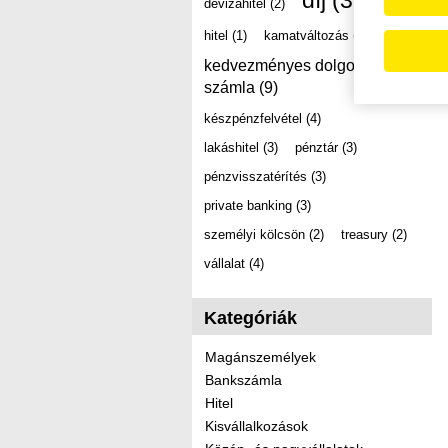
díj
(39)
devizahitel
(2)
hitel
(1)
kamatváltozás
(2)
kedvezményes dolgozói
számla
(9)
készpénzfelvétel
(4)
lakáshitel
(3)
pénztár
(3)
pénzvisszatérítés
(3)
private banking
(3)
személyi kölcsön
(2)
treasury
(2)
vállalat
(4)
Kategóriák
Magánszemélyek
Bankszámla
Hitel
Kisvállalkozások