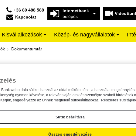
+36 80 488 588
Internetbank
VideoBan
belépés
Kapcsolat
Kisvállalkozások
Közép- és nagyvállalatok
Int
iffeisen BANK
iók
Dokumentumtár
DOKUMENTUMTÁR
Kereső sáv
zelés
n Bank weboldala sütiket használ az oldal működtetése, a használat megkönnyítése
A dokumentum kereséséhez kérjük, írja be a keresőszót a mezőbe.
ékenység nyomon követése, a releváns ajánlatok és személyre szabott hirdetések 
Kérjük, engedélyezze az Önnek megfelelő sütibeállításokat.
Részletes süti tájék
Sütik beállítása
Összes engedélyezése