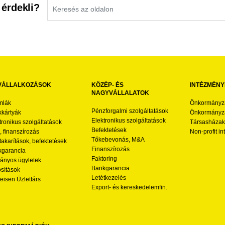
 érdekli?
VÁLLALKOZÁSOK
KÖZÉP- ÉS
INTÉZMÉNY
NAGYVÁLLALATOK
mlák
Önkormányz
Pénzforgalmi szolgáltatások
kártyák
Önkormányza
Elektronikus szolgáltatások
tronikus szolgáltatások
Társasházak
Befektetések
l, finanszírozás
Non-profit i
Tőkebevonás, M&A
akarítások, befektetések
Finanszírozás
garancia
Faktoring
nyos ügyletek
Bankgarancia
osítások
Letétkezelés
feisen Üzlettárs
Export- és kereskedelemfin.