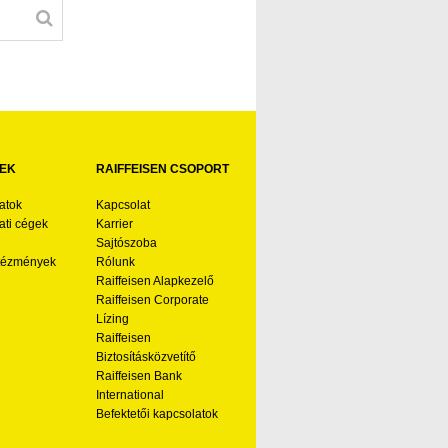
EK
RAIFFEISEN CSOPORT
atok
Kapcsolat
ti cégek
Karrier
Sajtószoba
ntézmények
Rólunk
Raiffeisen Alapkezelő
Raiffeisen Corporate
Lízing
Raiffeisen
Biztosításközvetítő
Raiffeisen Bank
International
Befektetői kapcsolatok