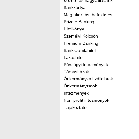
Közép- és nagyvállalatok
Bankkártya
Megtakarítás, befektetés
Private Banking
Hitelkártya
Személyi Kölcsön
Premium Banking
Bankszámlahitel
Lakáshitel
Pénzügyi Intézmények
Társasházak
Önkormányzati vállalatok
Önkormányzatok
Intézmények
Non-profit intézmények
Tájékoztató
Kereső sáv