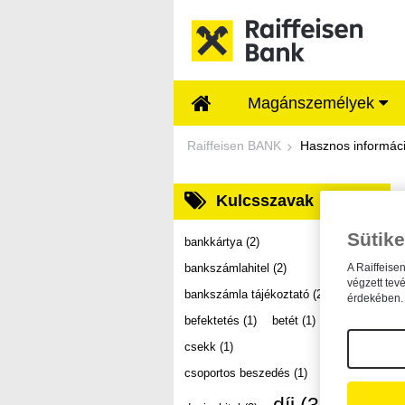
Ugrás a fő tartalomhoz
Magánszemélyek
Dokumentumtár - Ra
Raiffeisen BANK
Hasznos informác
Kulcsszavak
Sütike
bankkártya
(2)
bankszámlahitel
(2)
A Raiffeise
végzett tev
bankszámla tájékoztató
(2)
érdekében. 
befektetés
(1)
betét
(1)
csekk
(1)
csoportos beszedés
(1)