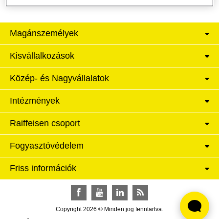
Magánszemélyek
Kisvállalkozások
Közép- és Nagyvállalatok
Intézmények
Raiffeisen csoport
Fogyasztóvédelem
Friss információk
Facebook
YouTube
LinkedIn
RSS
Copyright 2026 © Minden jog fenntartva.