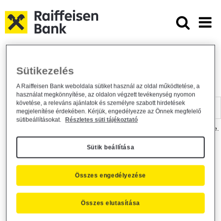
Ugrás a fő tartalomhoz
Dokumentumtár - Raiffeisen BANK
Raiffeisen BANK
Hasznos információk
Dokumentumtár
Sütikezelés
DOKUMENTUMTÁR
A Raiffeisen Bank weboldala sütiket használ az oldal működtetése, a
használat megkönnyítése, az oldalon végzett tevékenység nyomon
Kereső sáv
követése, a releváns ajánlatok és személyre szabott hirdetések
megjelenítése érdekében. Kérjük, engedélyezze az Önnek megfelelő
sütibeállításokat.
Részletes süti tájékoztató
A dokumentum kereséséhez kérjük, írja be a keresőszót a mezőbe.
Sütik beállítása
Kereső sáv
Más is érdekli?
Összes engedélyezése
Összes elutasítása