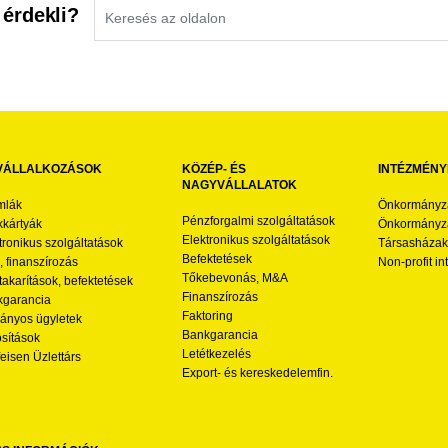
 érdekli?
VÁLLALKOZÁSOK
KÖZÉP- ÉS
INTÉZMÉNY
NAGYVÁLLALATOK
mlák
Önkormányz
Pénzforgalmi szolgáltatások
kártyák
Önkormányza
Elektronikus szolgáltatások
tronikus szolgáltatások
Társasházak
Befektetések
l, finanszírozás
Non-profit i
Tőkebevonás, M&A
akarítások, befektetések
Finanszírozás
garancia
Faktoring
nyos ügyletek
Bankgarancia
osítások
Letétkezelés
feisen Üzlettárs
Export- és kereskedelemfin.