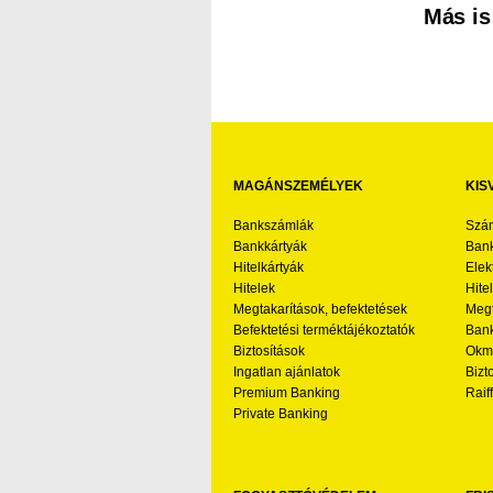
Más is
MAGÁNSZEMÉLYEK
KIS
Bankszámlák
Szá
Bankkártyák
Bank
Hitelkártyák
Elek
Hitelek
Hite
Megtakarítások, befektetések
Megt
Befektetési terméktájékoztatók
Bank
Biztosítások
Okmá
Ingatlan ajánlatok
Bizt
Premium Banking
Raif
Private Banking