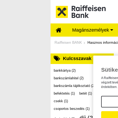
Ugrás a fő tartalomhoz
Magánszemélyek
Dokumentumtár - Ra
Raiffeisen BANK
Hasznos informác
Kulcsszavak
Sütike
bankkártya
(2)
bankszámlahitel
(2)
A Raiffeise
végzett tev
bankszámla tájékoztató
(2)
érdekében. 
befektetés
(1)
betét
(1)
csekk
(1)
csoportos beszedés
(1)