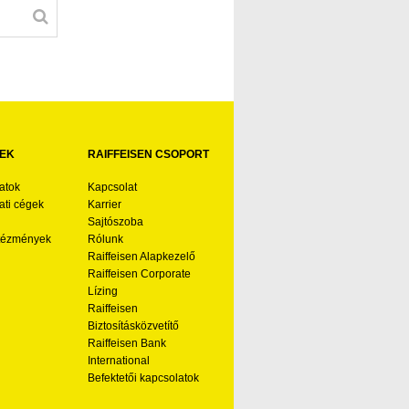
EK
RAIFFEISEN CSOPORT
atok
Kapcsolat
ti cégek
Karrier
Sajtószoba
ntézmények
Rólunk
Raiffeisen Alapkezelő
Raiffeisen Corporate
Lízing
Raiffeisen
Biztosításközvetítő
Raiffeisen Bank
International
Befektetői kapcsolatok