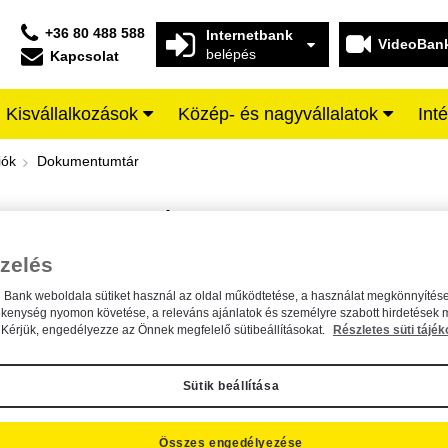
+36 80 488 588
Internetbank
VideoBan
belépés
Kapcsolat
Kisvállalkozások
Közép- és nagyvállalatok
Int
iffeisen BANK
iók
Dokumentumtár
DOKUMENTUMTÁR
Kereső sáv
zelés
n Bank weboldala sütiket használ az oldal működtetése, a használat megkönnyítése
A dokumentum kereséséhez kérjük, írja be a keresőszót a mezőbe.
ékenység nyomon követése, a releváns ajánlatok és személyre szabott hirdetések 
Kérjük, engedélyezze az Önnek megfelelő sütibeállításokat.
Részletes süti tájék
Sütik beállítása
Összes engedélyezése