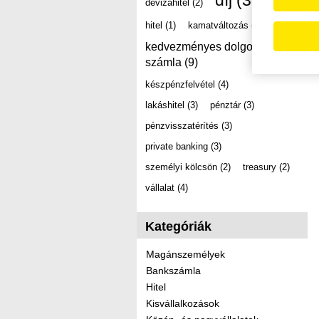
díj
(39)
devizahitel
(2)
hitel
(1)
kamatváltozás
(2)
kedvezményes dolgozói
számla
(9)
készpénzfelvétel
(4)
lakáshitel
(3)
pénztár
(3)
pénzvisszatérítés
(3)
private banking
(3)
személyi kölcsön
(2)
treasury
(2)
vállalat
(4)
Kategóriák
Magánszemélyek
Bankszámla
Hitel
Kisvállalkozások