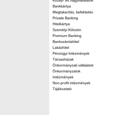
Közép- és nagyvállalatok
Bankkártya
Megtakarítás, befektetés
Private Banking
Hitelkártya
Személyi Kölcsön
Premium Banking
Bankszámlahitel
Lakáshitel
Pénzügyi Intézmények
Társasházak
Önkormányzati vállalatok
Önkormányzatok
Intézmények
Non-profit intézmények
Tájékoztató
Kereső sáv