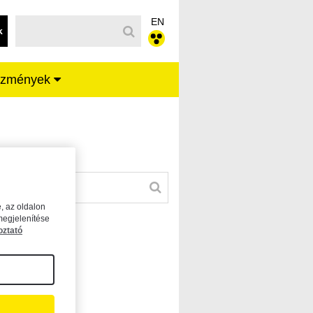
EN
k
ézmények
, az oldalon
megjelenítése
oztató