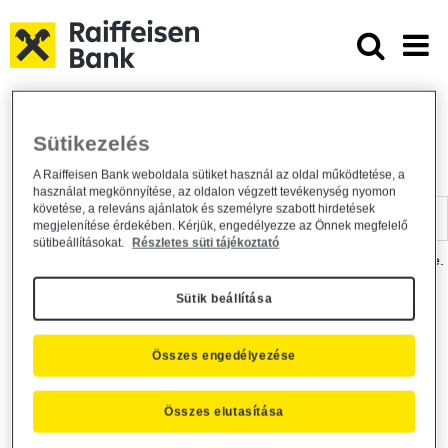
Ugrás a fő tartalomhoz
Dokumentumtár - Raiffeisen BANK
Raiffeisen BANK
Hasznos információk
Dokumentumtár
Sütikezelés
DOKUMENTUMTÁR
A Raiffeisen Bank weboldala sütiket használ az oldal működtetése, a
használat megkönnyítése, az oldalon végzett tevékenység nyomon
Kereső sáv
követése, a releváns ajánlatok és személyre szabott hirdetések
megjelenítése érdekében. Kérjük, engedélyezze az Önnek megfelelő
sütibeállításokat.
Részletes süti tájékoztató
A dokumentum kereséséhez kérjük, írja be a keresőszót a mezőbe.
Sütik beállítása
Kereső sáv
Más is érdekli?
Összes engedélyezése
Összes elutasítása