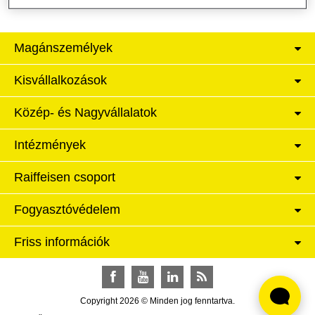
Magánszemélyek
Kisvállalkozások
Közép- és Nagyvállalatok
Intézmények
Raiffeisen csoport
Fogyasztóvédelem
Friss információk
Facebook
YouTube
LinkedIn
RSS
Copyright 2026 © Minden jog fenntartva.