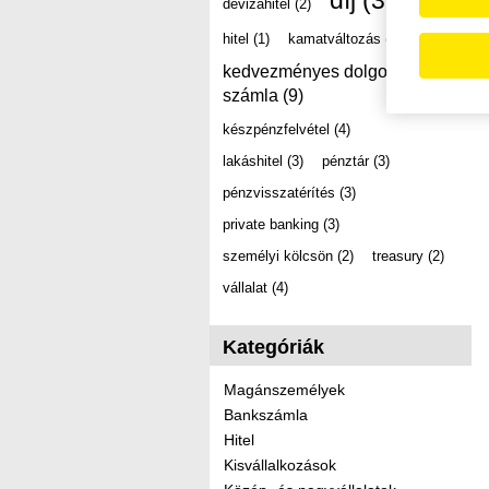
díj
(39)
devizahitel
(2)
hitel
(1)
kamatváltozás
(2)
kedvezményes dolgozói
számla
(9)
készpénzfelvétel
(4)
lakáshitel
(3)
pénztár
(3)
pénzvisszatérítés
(3)
private banking
(3)
személyi kölcsön
(2)
treasury
(2)
vállalat
(4)
Kategóriák
Magánszemélyek
Bankszámla
Hitel
Kisvállalkozások