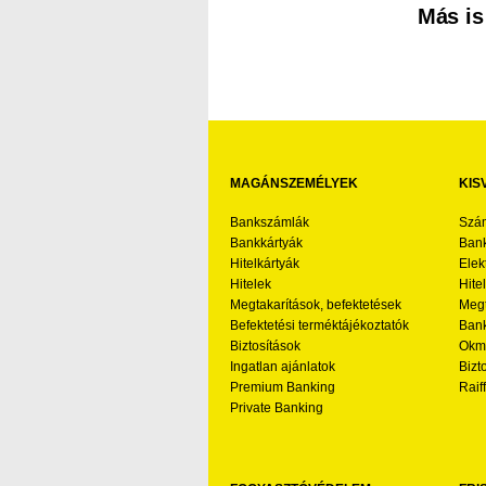
Más is
MAGÁNSZEMÉLYEK
KIS
Bankszámlák
Szá
Bankkártyák
Bank
Hitelkártyák
Elek
Hitelek
Hite
Megtakarítások, befektetések
Megt
Befektetési terméktájékoztatók
Bank
Biztosítások
Okmá
Ingatlan ajánlatok
Bizt
Premium Banking
Raif
Private Banking