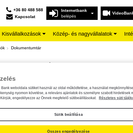
+36 80 488 588
Internetbank
VideoBan
belépés
Kapcsolat
Kisvállalkozások
Közép- és nagyvállalatok
Int
iffeisen BANK
iók
Dokumentumtár
DOKUMENTUMTÁR
Kereső sáv
zelés
n Bank weboldala sütiket használ az oldal működtetése, a használat megkönnyítése
A dokumentum kereséséhez kérjük, írja be a keresőszót a mezőbe.
ékenység nyomon követése, a releváns ajánlatok és személyre szabott hirdetések 
Kérjük, engedélyezze az Önnek megfelelő sütibeállításokat.
Részletes süti tájék
Sütik beállítása
Összes engedélyezése