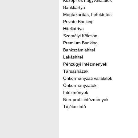
Közép- és nagyvállalatok
Bankkártya
Megtakarítás, befektetés
Private Banking
Hitelkártya
Személyi Kölcsön
Premium Banking
Bankszámlahitel
Lakáshitel
Pénzügyi Intézmények
Társasházak
Önkormányzati vállalatok
Önkormányzatok
Intézmények
Non-profit intézmények
Tájékoztató
Kereső sáv