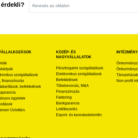
 érdekli?
VÁLLALKOZÁSOK
KÖZÉP- ÉS
INTÉZMÉNY
NAGYVÁLLALATOK
mlák
Önkormányz
Pénzforgalmi szolgáltatások
kártyák
Önkormányza
Elektronikus szolgáltatások
tronikus szolgáltatások
Társasházak
Befektetések
l, finanszírozás
Non-profit i
Tőkebevonás, M&A
akarítások, befektetések
Finanszírozás
garancia
Faktoring
nyos ügyletek
Bankgarancia
osítások
Letétkezelés
feisen Üzlettárs
Export- és kereskedelemfin.