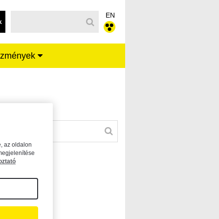
EN
k
ézmények
, az oldalon
megjelenítése
oztató