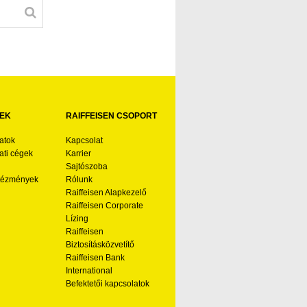
EK
RAIFFEISEN CSOPORT
atok
Kapcsolat
ti cégek
Karrier
Sajtószoba
ntézmények
Rólunk
Raiffeisen Alapkezelő
Raiffeisen Corporate
Lízing
Raiffeisen
Biztosításközvetítő
Raiffeisen Bank
International
Befektetői kapcsolatok