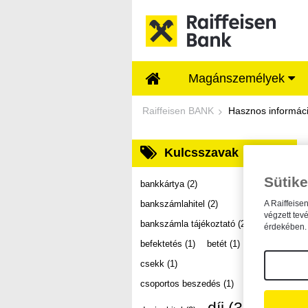
Ugrás a fő tartalomhoz
Magánszemélyek
Dokumentumtár - Ra
Raiffeisen BANK
Hasznos informác
Kulcsszavak
Sütike
bankkártya
(2)
bankszámlahitel
(2)
A Raiffeise
végzett tev
bankszámla tájékoztató
(2)
érdekében. 
befektetés
(1)
betét
(1)
csekk
(1)
csoportos beszedés
(1)