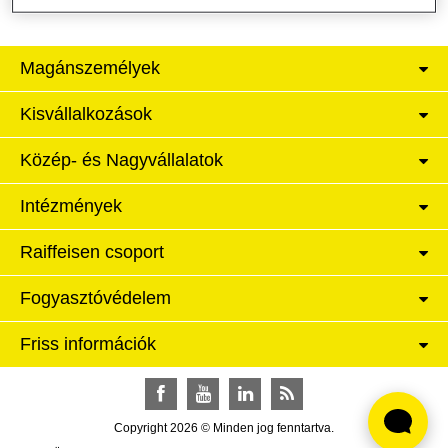
Magánszemélyek
Kisvállalkozások
Közép- és Nagyvállalatok
Intézmények
Raiffeisen csoport
Fogyasztóvédelem
Friss információk
Facebook
YouTube
LinkedIn
RSS
Copyright 2026 © Minden jog fenntartva.