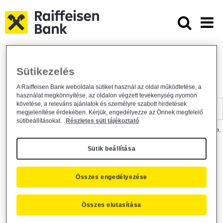
Ugrás a fő tartalomhoz
Dokumentumtár - Raiffeisen BANK
Raiffeisen BANK
Hasznos információk
Dokumentumtár
Sütikezelés
DOKUMENTUMTÁR
A Raiffeisen Bank weboldala sütiket használ az oldal működtetése, a
használat megkönnyítése, az oldalon végzett tevékenység nyomon
Kereső sáv
követése, a releváns ajánlatok és személyre szabott hirdetések
megjelenítése érdekében. Kérjük, engedélyezze az Önnek megfelelő
sütibeállításokat.
Részletes süti tájékoztató
A dokumentum kereséséhez kérjük, írja be a keresőszót a mezőbe.
Sütik beállítása
Kereső sáv
Más is érdekli?
Összes engedélyezése
Összes elutasítása