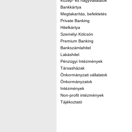
Közép- és nagyvállalatok
Bankkártya
Megtakarítás, befektetés
Private Banking
Hitelkártya
Személyi Kölcsön
Premium Banking
Bankszámlahitel
Lakáshitel
Pénzügyi Intézmények
Társasházak
Önkormányzati vállalatok
Önkormányzatok
Intézmények
Non-profit intézmények
Tájékoztató
Kereső sáv