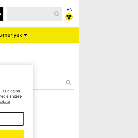
EN
k
ézmények
, az oldalon
megjelenítése
oztató