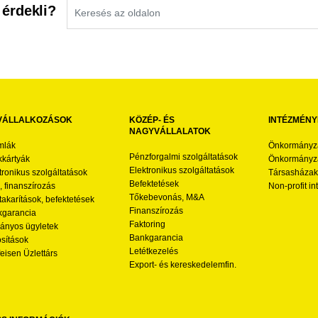
 érdekli?
VÁLLALKOZÁSOK
KÖZÉP- ÉS
INTÉZMÉNY
NAGYVÁLLALATOK
mlák
Önkormányz
Pénzforgalmi szolgáltatások
kártyák
Önkormányza
Elektronikus szolgáltatások
tronikus szolgáltatások
Társasházak
Befektetések
l, finanszírozás
Non-profit i
Tőkebevonás, M&A
akarítások, befektetések
Finanszírozás
garancia
Faktoring
nyos ügyletek
Bankgarancia
osítások
Letétkezelés
feisen Üzlettárs
Export- és kereskedelemfin.