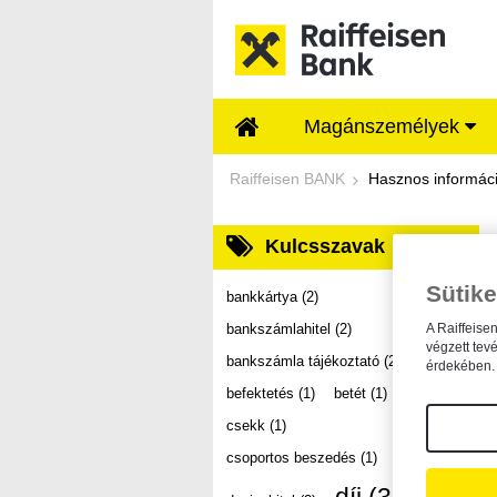
Ugrás a fő tartalomhoz
Magánszemélyek
Dokumentumtár - Ra
Raiffeisen BANK
Hasznos informác
Kulcsszavak
Sütike
bankkártya
(2)
bankszámlahitel
(2)
A Raiffeise
végzett tev
bankszámla tájékoztató
(2)
érdekében. 
befektetés
(1)
betét
(1)
csekk
(1)
csoportos beszedés
(1)