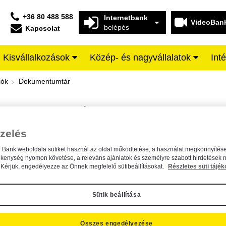
+36 80 488 588
Internetbank
VideoBan
belépés
Kapcsolat
Kisvállalkozások
Közép- és nagyvállalatok
Int
iffeisen BANK
iók
Dokumentumtár
DOKUMENTUMTÁR
Kereső sáv
zelés
n Bank weboldala sütiket használ az oldal működtetése, a használat megkönnyítése
A dokumentum kereséséhez kérjük, írja be a keresőszót a mezőbe.
ékenység nyomon követése, a releváns ajánlatok és személyre szabott hirdetések 
Kérjük, engedélyezze az Önnek megfelelő sütibeállításokat.
Részletes süti tájék
Sütik beállítása
Összes engedélyezése