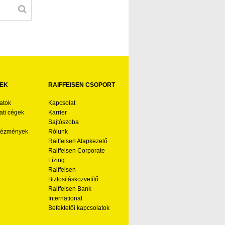
EK
RAIFFEISEN CSOPORT
atok
Kapcsolat
ti cégek
Karrier
Sajtószoba
ntézmények
Rólunk
Raiffeisen Alapkezelő
Raiffeisen Corporate
Lízing
Raiffeisen
Biztosításközvetítő
Raiffeisen Bank
International
Befektetői kapcsolatok