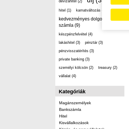
díj
(39)
devizahitel
(2)
hitel
(1)
kamatváltozás
(2)
kedvezményes dolgozói
számla
(9)
készpénzfelvétel
(4)
lakáshitel
(3)
pénztár
(3)
pénzvisszatérítés
(3)
private banking
(3)
személyi kölcsön
(2)
treasury
(2)
vállalat
(4)
Kategóriák
Magánszemélyek
Bankszámla
Hitel
Kisvállalkozások