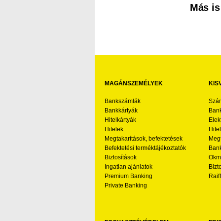
Más is
MAGÁNSZEMÉLYEK
KIS
Bankszámlák
Szá
Bankkártyák
Bank
Hitelkártyák
Elek
Hitelek
Hite
Megtakarítások, befektetések
Megt
Befektetési terméktájékoztatók
Bank
Biztosítások
Okmá
Ingatlan ajánlatok
Bizt
Premium Banking
Raif
Private Banking