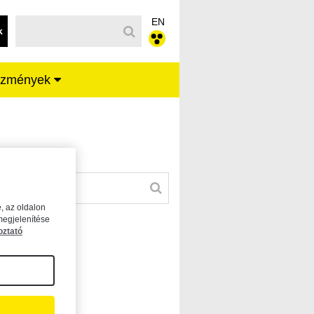
EN
k
ézmények
, az oldalon
megjelenítése
oztató