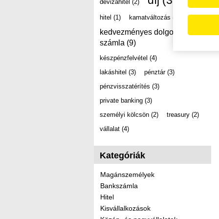
díj
(39)
devizahitel
(2)
hitel
(1)
kamatváltozás
(2)
kedvezményes dolgozói
számla
(9)
készpénzfelvétel
(4)
lakáshitel
(3)
pénztár
(3)
pénzvisszatérítés
(3)
private banking
(3)
személyi kölcsön
(2)
treasury
(2)
vállalat
(4)
Kategóriák
Magánszemélyek
Bankszámla
Hitel
Kisvállalkozások