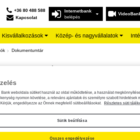
+36 80 488 588
Internetbank
VideoBan
belépés
Kapcsolat
Kisvállalkozások
Közép- és nagyvállalatok
Int
iffeisen BANK
iók
Dokumentumtár
DOKUMENTUMTÁR
Kereső sáv
zelés
n Bank weboldala sütiket használ az oldal működtetése, a használat megkönnyítése
A dokumentum kereséséhez kérjük, írja be a keresőszót a mezőbe.
ékenység nyomon követése, a releváns ajánlatok és személyre szabott hirdetések 
Kérjük, engedélyezze az Önnek megfelelő sütibeállításokat.
Részletes süti tájék
Sütik beállítása
Összes engedélyezése