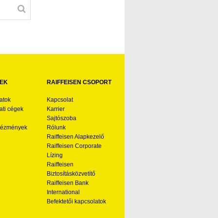
EK
RAIFFEISEN CSOPORT
atok
Kapcsolat
ti cégek
Karrier
Sajtószoba
ntézmények
Rólunk
Raiffeisen Alapkezelő
Raiffeisen Corporate
Lízing
Raiffeisen
Biztosításközvetítő
Raiffeisen Bank
International
Befektetői kapcsolatok