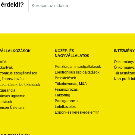
 érdekli?
VÁLLALKOZÁSOK
KÖZÉP- ÉS
INTÉZMÉNY
NAGYVÁLLALATOK
mlák
Önkormányz
Pénzforgalmi szolgáltatások
kártyák
Önkormányza
Elektronikus szolgáltatások
tronikus szolgáltatások
Társasházak
Befektetések
l, finanszírozás
Non-profit i
Tőkebevonás, M&A
akarítások, befektetések
Finanszírozás
garancia
Faktoring
nyos ügyletek
Bankgarancia
osítások
Letétkezelés
feisen Üzlettárs
Export- és kereskedelemfin.