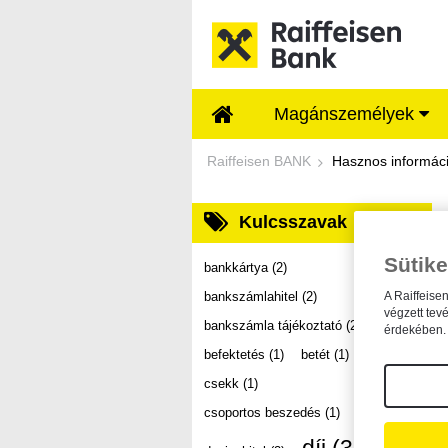
Ugrás a fő tartalomhoz
Magánszemélyek
Dokumentumtár - Ra
Raiffeisen BANK
Hasznos informác
Kulcsszavak
Sütike
bankkártya
(2)
bankszámlahitel
(2)
A Raiffeise
végzett tev
bankszámla tájékoztató
(2)
érdekében. 
befektetés
(1)
betét
(1)
csekk
(1)
csoportos beszedés
(1)