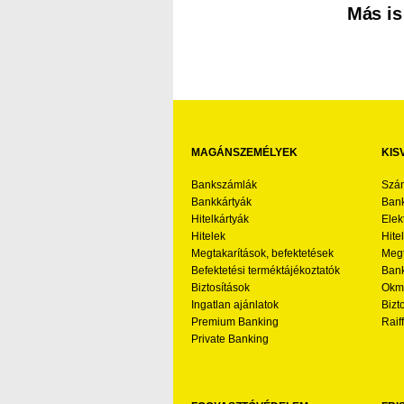
Más is
MAGÁNSZEMÉLYEK
KIS
Bankszámlák
Szá
Bankkártyák
Bank
Hitelkártyák
Elek
Hitelek
Hite
Megtakarítások, befektetések
Megt
Befektetési terméktájékoztatók
Bank
Biztosítások
Okmá
Ingatlan ajánlatok
Bizt
Premium Banking
Raif
Private Banking