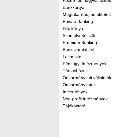
Közép- és nagyvállalatok
Bankkártya
Megtakarítás, befektetés
Private Banking
Hitelkártya
Személyi Kölcsön
Premium Banking
Bankszámlahitel
Lakáshitel
Pénzügyi Intézmények
Társasházak
Önkormányzati vállalatok
Önkormányzatok
Intézmények
Non-profit intézmények
Tájékoztató
Kereső sáv