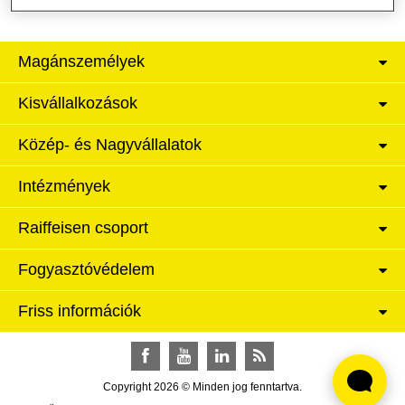
Magánszemélyek
Kisvállalkozások
Közép- és Nagyvállalatok
Intézmények
Raiffeisen csoport
Fogyasztóvédelem
Friss információk
Facebook
YouTube
LinkedIn
RSS
Copyright 2026 © Minden jog fenntartva.