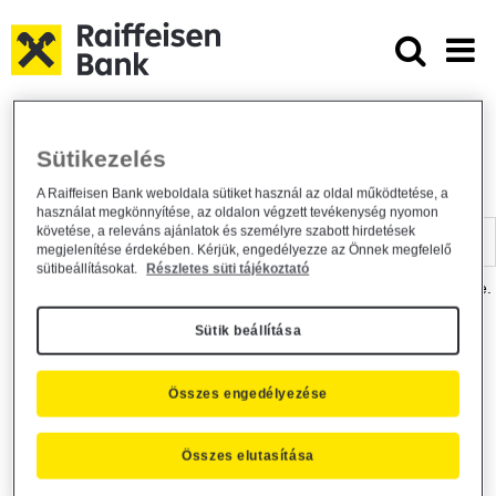
Ugrás a fő tartalomhoz
Dokumentumtár - Raiffeisen BANK
Raiffeisen BANK
Hasznos információk
Dokumentumtár
Sütikezelés
DOKUMENTUMTÁR
A Raiffeisen Bank weboldala sütiket használ az oldal működtetése, a
használat megkönnyítése, az oldalon végzett tevékenység nyomon
Kereső sáv
követése, a releváns ajánlatok és személyre szabott hirdetések
megjelenítése érdekében. Kérjük, engedélyezze az Önnek megfelelő
sütibeállításokat.
Részletes süti tájékoztató
A dokumentum kereséséhez kérjük, írja be a keresőszót a mezőbe.
Sütik beállítása
Kereső sáv
Más is érdekli?
Összes engedélyezése
Összes elutasítása