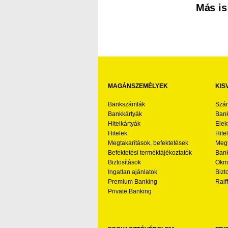
Más is
MAGÁNSZEMÉLYEK
KIS
Bankszámlák
Szá
Bankkártyák
Bank
Hitelkártyák
Elek
Hitelek
Hite
Megtakarítások, befektetések
Megt
Befektetési terméktájékoztatók
Bank
Biztosítások
Okmá
Ingatlan ajánlatok
Bizt
Premium Banking
Raif
Private Banking