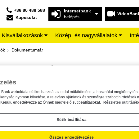
+36 80 488 588
Internetbank
VideoBan
belépés
Kapcsolat
Kisvállalkozások
Közép- és nagyvállalatok
Int
iffeisen BANK
iók
Dokumentumtár
DOKUMENTUMTÁR
Kereső sáv
zelés
n Bank weboldala sütiket használ az oldal működtetése, a használat megkönnyítése
A dokumentum kereséséhez kérjük, írja be a keresőszót a mezőbe.
ékenység nyomon követése, a releváns ajánlatok és személyre szabott hirdetések 
Kérjük, engedélyezze az Önnek megfelelő sütibeállításokat.
Részletes süti tájék
Sütik beállítása
Összes engedélyezése