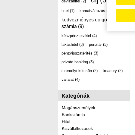
díj
(39)
devizahitel
(2)
hitel
(1)
kamatváltozás
(2)
kedvezményes dolgozói
számla
(9)
készpénzfelvétel
(4)
lakáshitel
(3)
pénztár
(3)
pénzvisszatérítés
(3)
private banking
(3)
személyi kölcsön
(2)
treasury
(2)
vállalat
(4)
Kategóriák
Magánszemélyek
Bankszámla
Hitel
Kisvállalkozások