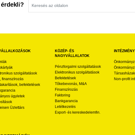
 érdekli?
VÁLLALKOZÁSOK
KÖZÉP- ÉS
INTÉZMÉNY
NAGYVÁLLALATOK
mlák
Önkormányz
Pénzforgalmi szolgáltatások
kártyák
Önkormányza
Elektronikus szolgáltatások
tronikus szolgáltatások
Társasházak
Befektetések
l, finanszírozás
Non-profit i
Tőkebevonás, M&A
akarítások, befektetések
Finanszírozás
garancia
Faktoring
nyos ügyletek
Bankgarancia
osítások
Letétkezelés
feisen Üzlettárs
Export- és kereskedelemfin.