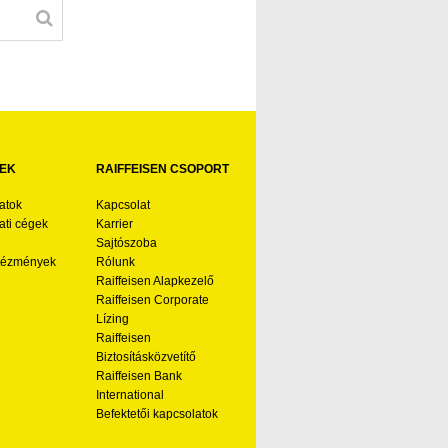
EK
RAIFFEISEN CSOPORT
atok
Kapcsolat
ti cégek
Karrier
Sajtószoba
ntézmények
Rólunk
Raiffeisen Alapkezelő
Raiffeisen Corporate
Lízing
Raiffeisen
Biztosításközvetítő
Raiffeisen Bank
International
Befektetői kapcsolatok