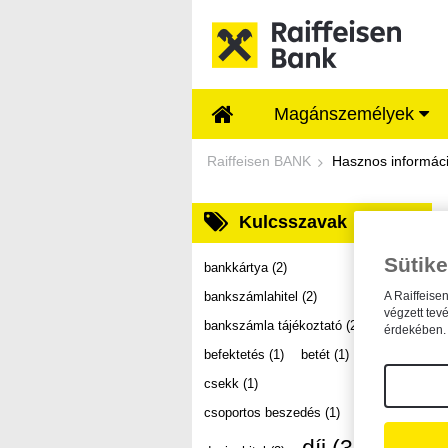
Ugrás a fő tartalomhoz
Magánszemélyek
Dokumentumtár - Ra
Raiffeisen BANK
Hasznos informác
Kulcsszavak
Sütike
bankkártya
(2)
bankszámlahitel
(2)
A Raiffeise
végzett tev
bankszámla tájékoztató
(2)
érdekében. 
befektetés
(1)
betét
(1)
csekk
(1)
csoportos beszedés
(1)