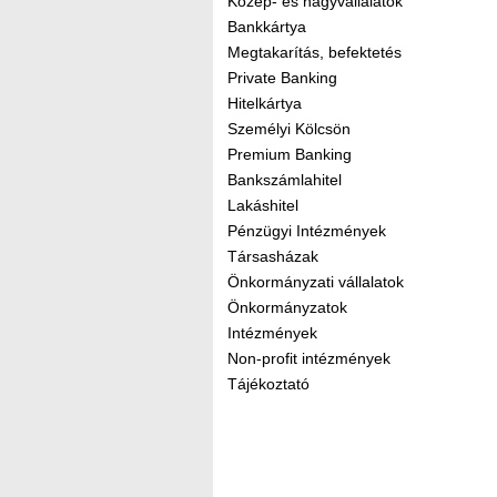
Közép- és nagyvállalatok
Bankkártya
Megtakarítás, befektetés
Private Banking
Hitelkártya
Személyi Kölcsön
Premium Banking
Bankszámlahitel
Lakáshitel
Pénzügyi Intézmények
Társasházak
Önkormányzati vállalatok
Önkormányzatok
Intézmények
Non-profit intézmények
Tájékoztató
Kereső sáv