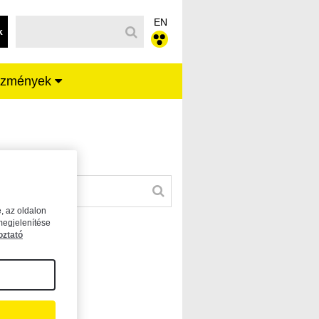
EN
k
ézmények
, az oldalon
megjelenítése
oztató